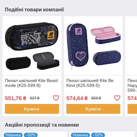
Подібні товари компанії
Пенал шкільний Kite Beast
Пенал шкільний Kite Be
Пена
mode (K25-599-8)
Kind (K25-599-5)
Нару
599-
551,76
574,64
574
₴
₴
627 ₴
653 ₴
Купити
Купити
Акційні пропозиції та новинки
Новинка
–50%
Новинка
–50%