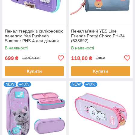
Пенал твердий з силіконовою
Пенал м'який YES Line
панеллю Yes Pusheen
Friends Pretty Choco PH-34
Summer PHS-4 для дівчини
(533692)
(533838)
В наявності
В наявності
699
118,80
₴
₴
1 270,91 ₴
198 ₴
Купити
Купити
NEW
–40%
NEW
–40%