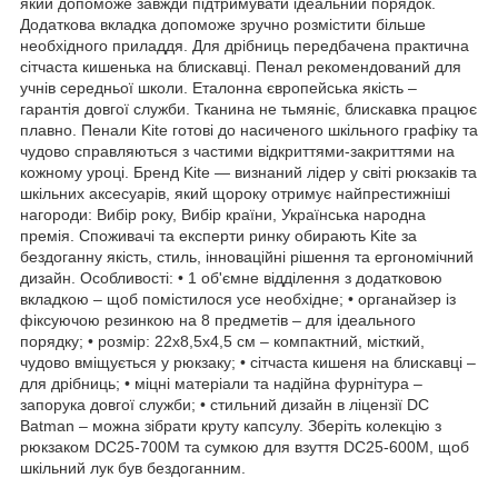
який допоможе завжди підтримувати ідеальний порядок.
Додаткова вкладка допоможе зручно розмістити більше
необхідного приладдя. Для дрібниць передбачена практична
сітчаста кишенька на блискавці. Пенал рекомендований для
учнів середньої школи. Еталонна європейська якість –
гарантія довгої служби. Тканина не тьмяніє, блискавка працює
плавно. Пенали Kite готові до насиченого шкільного графіку та
чудово справляються з частими відкриттями-закриттями на
кожному уроці. Бренд Kite — визнаний лідер у світі рюкзаків та
шкільних аксесуарів, який щороку отримує найпрестижніші
нагороди: Вибір року, Вибір країни, Українська народна
премія. Споживачі та експерти ринку обирають Kite за
бездоганну якість, стиль, інноваційні рішення та ергономічний
дизайн. Особливості: • 1 об'ємне відділення з додатковою
вкладкою – щоб помістилося усе необхідне; • органайзер із
фіксуючою резинкою на 8 предметів – для ідеального
порядку; • розмір: 22x8,5x4,5 см – компактний, місткий,
чудово вміщується у рюкзаку; • сітчаста кишеня на блискавці –
для дрібниць; • міцні матеріали та надійна фурнітура –
запорука довгої служби; • стильний дизайн в ліцензії DC
Batman – можна зібрати круту капсулу. Зберіть колекцію з
рюкзаком DC25-700M та сумкою для взуття DC25-600M, щоб
шкільний лук був бездоганним.