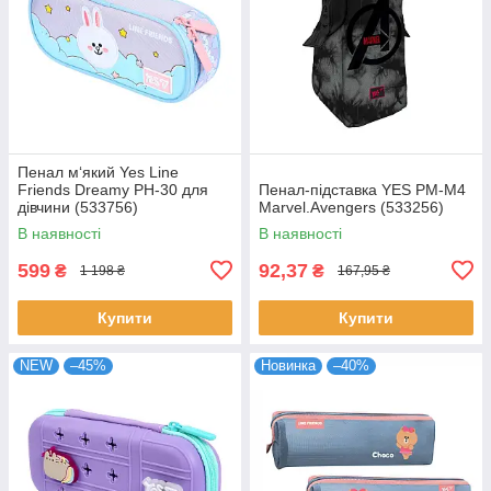
Пенал м‘який Yes Line
Friends Dreamy PH-30 для
Пенал-підставка YES PM-M4
дівчини (533756)
Marvel.Avengers (533256)
В наявності
В наявності
599
92,37
₴
₴
1 198 ₴
167,95 ₴
Купити
Купити
NEW
–45%
Новинка
–40%