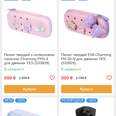
Пенал твердий з силіконовою
Пенал твердий EVA Charming
панеллю Charming PHS-4
PH-30-N для дівчинки YES
для дівчинки YES (533839)
(533826)
В наявності
В наявності
699
899
₴
₴
1 398 ₴
1 798 ₴
Купити
Купити
NEW
–50%
РОЗПРОДАЖ
–45%