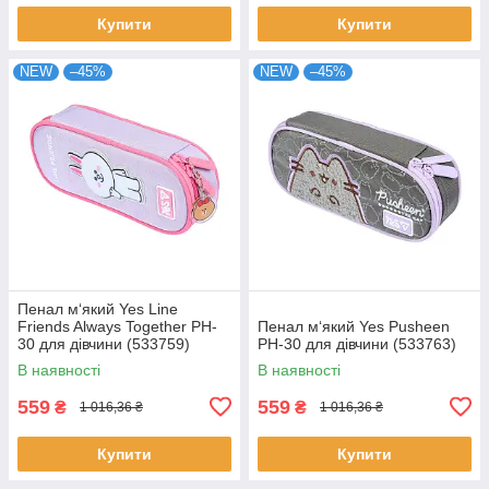
Купити
Купити
NEW
–45%
NEW
–45%
Пенал м‘який Yes Line
Friends Always Together PH-
Пенал м‘який Yes Pusheen
30 для дівчини (533759)
PH-30 для дівчини (533763)
В наявності
В наявності
559
559
₴
₴
1 016,36 ₴
1 016,36 ₴
Купити
Купити