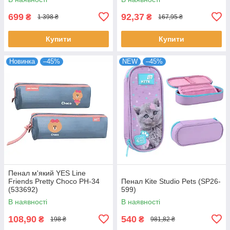
699
92,37
₴
₴
1 398 ₴
167,95 ₴
Купити
Купити
Новинка
–45%
NEW
–45%
Пенал м'який YES Line
Friends Pretty Choco PH-34
Пенал Kite Studio Pets (SP26-
(533692)
599)
В наявності
В наявності
108,90
540
₴
₴
198 ₴
981,82 ₴