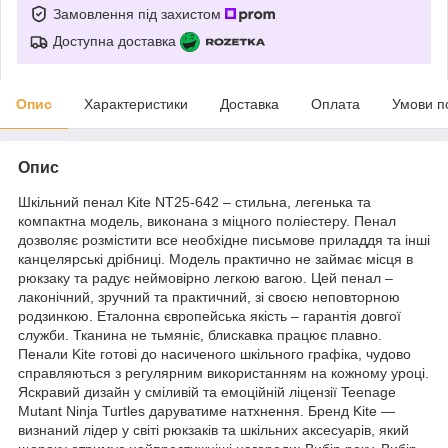
Замовлення під захистом
Доступна доставка
Опис
Характеристики
Доставка
Оплата
Умови п
Опис
Шкільний пенал Kite NT25-642 – стильна, легенька та
компактна модель, виконана з міцного поліестеру. Пенал
дозволяє розмістити все необхідне письмове приладдя та інші
канцелярські дрібниці. Модель практично не займає місця в
рюкзаку та радує неймовірно легкою вагою. Цей пенал –
лаконічний, зручний та практичний, зі своєю неповторною
родзинкою. Еталонна європейська якість – гарантія довгої
служби. Тканина не тьмяніє, блискавка працює плавно.
Пенали Kite готові до насиченого шкільного графіка, чудово
справляються з регулярним використанням на кожному уроці.
Яскравий дизайн у сміливій та емоційній ліцензії Teenage
Mutant Ninja Turtles даруватиме натхнення. Бренд Kite —
визнаний лідер у світі рюкзаків та шкільних аксесуарів, який