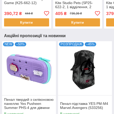
Game (K25-662-12)
Kite Studio Pets (SP25-
Kite
622-2, 1 відділення, 2
1 ві
відворот)
390,72
405
379
₴
₴
444 ₴
736,36 ₴
Купити
Купити
Акційні пропозиції та новинки
NEW
–50%
РОЗПРОДАЖ
–45%
Пенал твердий з силіконовою
панеллю Yes Pusheen
Пенал-підставка YES PM-M4
Summer PHS-4 для дівчини
Marvel.Avengers (533256)
(533838)
В наявності
В наявності