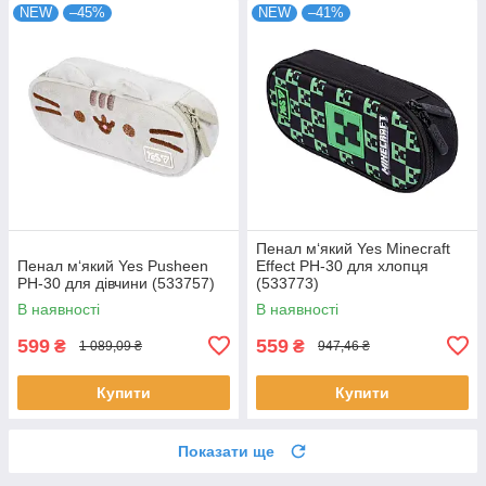
NEW
–45%
NEW
–41%
Пенал м‘який Yes Minecraft
Пенал м‘який Yes Pusheen
Effect PH-30 для хлопця
PH-30 для дівчини (533757)
(533773)
В наявності
В наявності
599
559
₴
₴
1 089,09 ₴
947,46 ₴
Купити
Купити
Показати ще