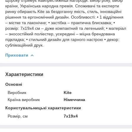
щороку отримує найпрестижніші нагороди: Вибір року, Вибір
країни, Українська народна премія. Споживачі та експерти
ринку обирають Kite за бездоганну якість, стиль, інноваційні
рішення та ергономічний дизайн. Особливості: • 1 відділення
– містке та лаконічне; • застібка – практична блискавка; •
розмір: 7x19x4 см – дуже компактний та легенький; • матеріал
– зносостійкий поліестер, усередині – міцна брендована
підкладка; • стильний дизайн для гарного настрою • декор:
сублімаційний друк.
Приховати
Характеристики
Основні
Виробник
Kite
Країна виробник
Німеччина
Користувальницькі характеристики
Розмір, см
7x19x4