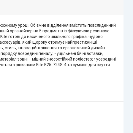
 кожному уроці. Об'ємне відділення вмістить повсякденний
шній органайзер на 5 предметів із фіксуючою резинкою.
Kite готові до насиченого шкільного графіка, чудово
х аксесуарів, який щороку отримує найпрестижніші
ь, стиль, інноваційні рішення та ергономічний дизайн.
порядку всередині пеналу; • ущільнені бічні вставки,
 матеріал зовні – міцний зносостійкий поліестер; • усередині
ється з рюкзаком Kite K25-724S-4 та сумкою для взуття