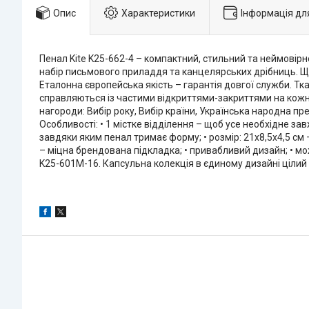
Опис
Характеристики
Інформація дл
Пенал Kite K25-662-4 – компактний, стильний та неймовір
набір письмового приладдя та канцелярських дрібниць. Щ
Еталонна європейська якість – гарантія довгої служби. Тка
справляються із частими відкриттями-закриттями на кожном
нагороди: Вибір року, Вибір країни, Українська народна пр
Особливості: • 1 містке відділення – щоб усе необхідне за
завдяки яким пенал тримає форму; • розмір: 21х8,5х4,5 см – 
– міцна брендована підкладка; • привабливий дизайн; • м
K25-601M-16. Капсульна колекція в єдиному дизайні цілий 