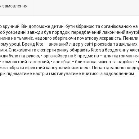
я замовлення
но зручний. Він допоможе дитині бути зібраною та організованою на
об усередині завжди був порядок, передбачений лаконічний внутрі
нина не тьмяніє, надовго зберігаючи початкову яскравість. Пенали 
у уроці. Бренд Kite — визнаний лідер у світі рюкзаків та шкільни
емія. Споживачі та експерти ринку обирають Kite за бездоганну якіст
вжди було під рукою; • органайзер на 5 предметів – для підтримання 
компактний та місткий; • застібка – блискавка: якісна та надійна; •
ожна зібрати ефектний капсульний комплект. Пенал ідеально поєдну
рік підніматиме настрій і мотивуватиме вчитися із задоволенням.