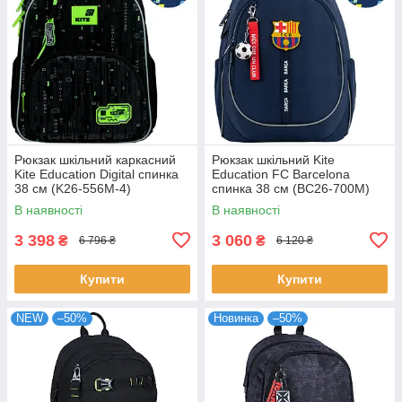
Рюкзак шкільний каркасний
Рюкзак шкільний Kite
Kite Education Digital спинка
Education FC Barcelona
38 см (K26-556M-4)
спинка 38 см (BC26-700M)
В наявності
В наявності
3 398
3 060
₴
₴
6 796 ₴
6 120 ₴
Купити
Купити
NEW
–50%
Новинка
–50%