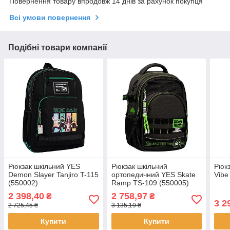
Повернення товару впродовж 14 днів за рахунок покупця
Всі умови повернення
Подібні товари компанії
Рюкзак шкільний YES
Рюкзак шкільний
Рюкз
Demon Slayer Tanjiro T-115
ортопедичний YES Skate
Vibe
(550002)
Ramp TS-109 (550005)
2 398,40
2 758,97
₴
₴
3 2
2 725,45 ₴
3 135,19 ₴
Купити
Купити