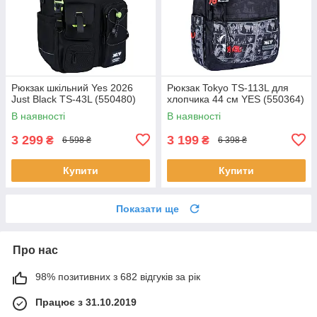
Рюкзак шкільний Yes 2026
Pюкзак Tokyo TS-113L для
Just Black TS-43L (550480)
хлопчика 44 см YES (550364)
В наявності
В наявності
3 299
3 199
₴
₴
6 598 ₴
6 398 ₴
Купити
Купити
Показати ще
Про нас
98% позитивних з 682 відгуків за рік
Працює з 31.10.2019