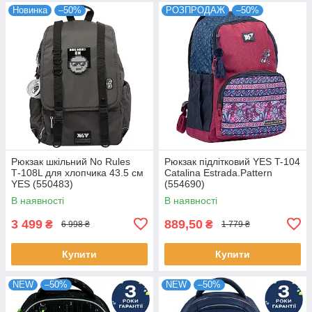
Новинка
–50%
РОЗПРОДАЖ
–50%
Рюкзак шкільний No Rules
Рюкзак підлітковий YES T-104
Т-108L для хлопчика 43.5 см
Catalina Estrada.Pattern
YES (550483)
(554690)
В наявності
В наявності
3 499
889,50
₴
₴
6 998 ₴
1 779 ₴
Купити
Купити
NEW
–50%
NEW
–50%