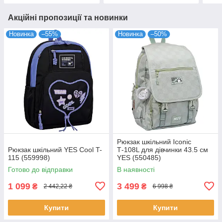
Акційні пропозиції та новинки
Новинка
–55%
Новинка
–50%
Рюкзак шкільний Iconic
Рюкзак шкільний YES Cool T-
Т-108L для дівчинки 43.5 см
115 (559998)
YES (550485)
Готово до відправки
В наявності
1 099
3 499
₴
₴
2 442,22 ₴
6 998 ₴
Купити
Купити