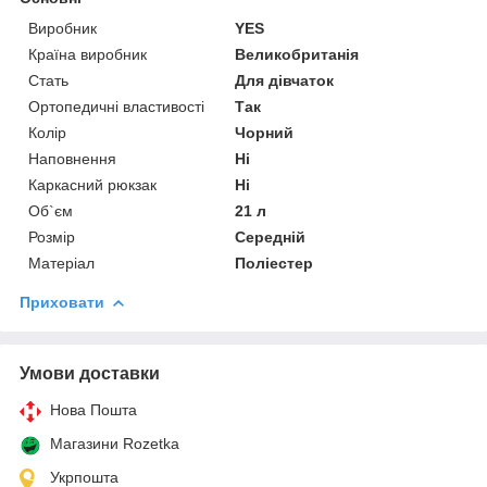
Виробник
YES
Країна виробник
Великобританія
Стать
Для дівчаток
Ортопедичні властивості
Так
Колір
Чорний
Наповнення
Ні
Каркасний рюкзак
Ні
Об`єм
21 л
Розмір
Середній
Матеріал
Поліестер
Приховати
Умови доставки
Нова Пошта
Магазини Rozetka
Укрпошта