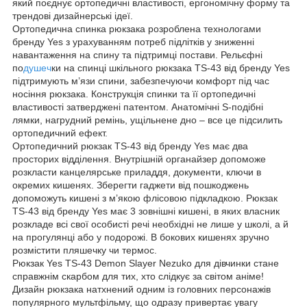
який поєднує ортопедичні властивості, ергономічну форму та
трендові дизайнерські ідеї.
Ортопедична спинка рюкзака розроблена технологами
бренду Yes з урахуванням потреб підлітків у зниженні
навантаження на спину та підтримці постави. Рельєфні
по
душеч
ки на спинці шкільного рюкзака TS-43 від бренду Yes
підтримують м’язи спини, забезпечуючи комфорт під час
носіння рюкзака. Конструкція спинки та її ортопедичні
властивості затверджені патентом. Анатомічні S-подібні
лямки, нагрудний ремінь, ущільнене дно – все це підсилить
ортопедичний ефект.
Ортопедичний рюкзак TS-43 від бренду Yes має два
просторих відділення. Внутрішній органайзер допоможе
розкласти канцелярське приладдя, документи, ключи в
окремих кишенях. Зберегти гаджети від пошкоджень
допоможуть кишені з м’якою флісовою підкладкою. Рюкзак
TS-43 від бренду Yes має 3 зовнішні кишені, в яких власник
розкладе всі свої особисті речі необхідні не лише у школі, а й
на прогулянці або у подорожі. В бокових кишенях зручно
розмістити пляшечку чи термос.
Рюкзак Yes TS-43 Demon Slayer Nezuko для дівчинки стане
справжнім скарбом для тих, хто слідкує за світом аніме!
Дизайн рюкзака натхнений одним із головних персонажів
популярного мультфільму, що одразу привертає увагу