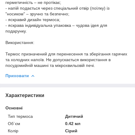
герметичність – не протікає;
- напій подається через спеціальний отвір (поїлку) із
"носиком" – зручно та безпечно;
- яскравий дизайн термоса;
- яскрава індивідуальна упаковка – чудова ідея для
подарунку.
Використання:
Термос призначений для перенесення та зберігання гарячих
та холодних напоїв. Не допускається використання в
посудомийній машині та мікрохвильовій печі.
Приховати
Характеристики
Основні
Тип термоса
Дитячий
Об`єм
0.42 мл
Колір
Сірий