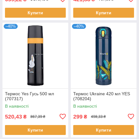
Купити
Купити
–40%
–40%
Термос Yes Гусь 500 мл
Термос Ukraine 420 мл YES
(707317)
(708204)
В наявності
В наявності
520,43
299
₴
₴
867,39 ₴
498,33 ₴
Купити
Купити