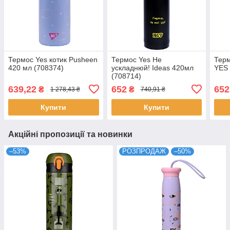
Термос Yes котик Pusheen
Термос Yes Не
Терм
420 мл (708374)
ускладнюй! Ideas 420мл
YES 
(708714)
639,22
652
652
₴
₴
1 278,43 ₴
740,91 ₴
Купити
Купити
Акційні пропозиції та новинки
–53%
РОЗПРОДАЖ
–50%