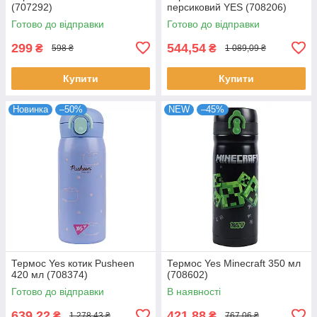
(707292)
персиковий YES (708206)
Готово до відправки
Готово до відправки
299
544,54
₴
₴
598 ₴
1 089,09 ₴
Купити
Купити
Новинка
–50%
NEW
–45%
Термос Yes котик Pusheen
Термос Yes Minecraft 350 мл
420 мл (708374)
(708602)
Готово до відправки
В наявності
639,22
421,88
₴
₴
1 278,43 ₴
767,06 ₴