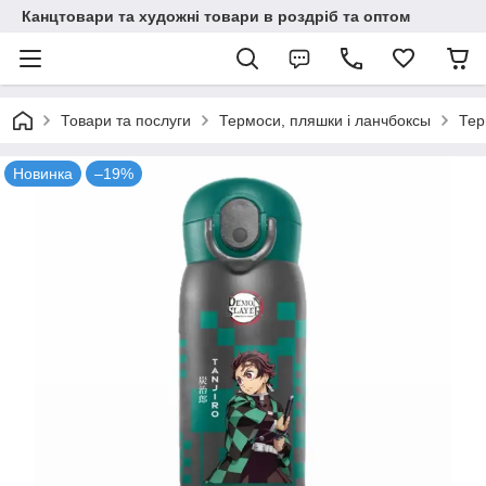
Канцтовари та художні товари в роздріб та оптом
Товари та послуги
Термоси, пляшки і ланчбоксы
Те
Новинка
–19%