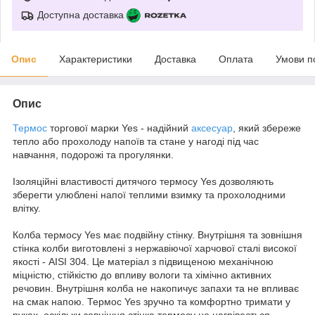
Доступна доставка
Опис
Характеристики
Доставка
Оплата
Умови п
Опис
Термос
торгової марки Yes - надійний
аксесуар
, який збереже
тепло або прохолоду напоїв та стане у нагоді під час
навчання, подорожі та прогулянки.
Ізоляційні властивості дитячого термосу Yes дозволяють
зберегти улюблені напої теплими взимку та прохолодними
влітку.
Колба термосу Yes має подвійну стінку. Внутрішня та зовнішня
стінка колби виготовлені з нержавіючої харчової сталі високої
якості - AISI 304. Це матеріал з підвищеною механічною
міцністю, стійкістю до впливу вологи та хімічно активних
речовин. Внутрішня колба не накопичує запахи та не впливає
на смак напою. Термос Yes зручно та комфортно тримати у
руках, оскільки зовнішня стінка термосу не нагрівається.