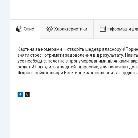
Опис
Характеристики
Інформація дл
Картина за номерами — створіть шедевр власноруч! Поринь
зняти стрес і отримати задоволення від результату. Навіт
усе необхідне: полотно з пронумерованими ділянками, акри
радість! Підходить для дітей і дорослих, для новачків і д
Яскраві, стійкі кольори Естетичне задоволення та гордість