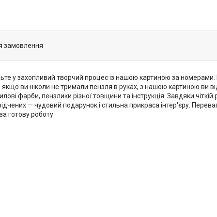
я замовлення
те у захопливий творчий процес із нашою картиною за номерами. Це
ь якщо ви ніколи не тримали пензля в руках, з нашою картиною ви 
лові фарби, пензлики різної товщини та інструкція. Завдяки чіткі
освідчених — чудовий подарунок і стильна прикраса інтер'єру. Перев
 за готову роботу