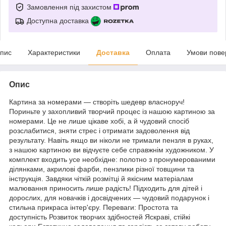
Замовлення під захистом
Доступна доставка
пис
Характеристики
Доставка
Оплата
Умови пове
Опис
Картина за номерами — створіть шедевр власноруч!
Пориньте у захопливий творчий процес із нашою картиною за
номерами. Це не лише цікаве хобі, а й чудовий спосіб
розслабитися, зняти стрес і отримати задоволення від
результату. Навіть якщо ви ніколи не тримали пензля в руках,
з нашою картиною ви відчуєте себе справжнім художником. У
комплект входить усе необхідне: полотно з пронумерованими
ділянками, акрилові фарби, пензлики різної товщини та
інструкція. Завдяки чіткій розмітці й якісним матеріалам
малювання приносить лише радість! Підходить для дітей і
дорослих, для новачків і досвідчених — чудовий подарунок і
стильна прикраса інтер'єру. Переваги: Простота та
доступність Розвиток творчих здібностей Яскраві, стійкі