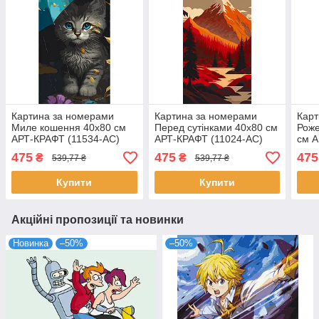
Картина за номерами
Картина за номерами
Карт
Миле кошення 40х80 см
Перед сутінками 40х80 см
Роже
АРТ-КРАФТ (11534-AC)
АРТ-КРАФТ (11024-AC)
см А
475
475
475
₴
₴
539,77 ₴
539,77 ₴
Купити
Купити
Акційні пропозиції та новинки
Новинка
–50%
–50%