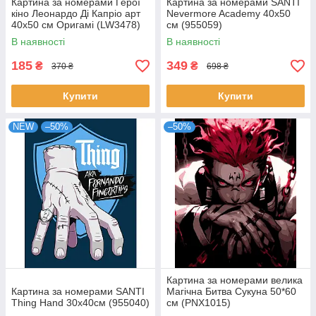
Картина за номерами Герої
Картина за номерами SANTI
кіно Леонардо Ді Капріо арт
Nevermore Academy 40х50
40x50 см Оригамі (LW3478)
см (955059)
В наявності
В наявності
185
349
₴
₴
370 ₴
698 ₴
Купити
Купити
NEW
–50%
–50%
Картина за номерами велика
Картина за номерами SANTI
Магічна Битва Сукуна 50*60
Thing Hand 30х40см (955040)
см (PNX1015)