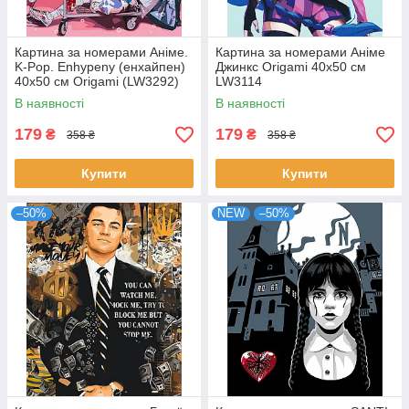
Картина за номерами Аніме.
Картина за номерами Аніме
K-Pop. Enhypenу (енхайпен)
Джинкс Origami 40x50 см
40x50 см Origami (LW3292)
LW3114
В наявності
В наявності
179
179
₴
₴
358 ₴
358 ₴
Купити
Купити
–50%
NEW
–50%