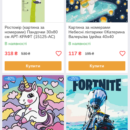
Ростомір (картина за
Картина за номерами
номерами) Пандочки 30х80
Небесні ліхтарики ©Катерина
см АРТ-КРАФТ (15125-AC)
Валерьїва Ідейка 40х40
(KHO4360)
В наявності
В наявності
318
117
₴
₴
530 ₴
195 ₴
Купити
Купити
–40%
–25%