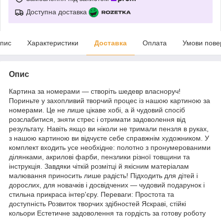
Доступна доставка
пис
Характеристики
Доставка
Оплата
Умови пове
Опис
Картина за номерами — створіть шедевр власноруч!
Пориньте у захопливий творчий процес із нашою картиною за
номерами. Це не лише цікаве хобі, а й чудовий спосіб
розслабитися, зняти стрес і отримати задоволення від
результату. Навіть якщо ви ніколи не тримали пензля в руках,
з нашою картиною ви відчуєте себе справжнім художником. У
комплект входить усе необхідне: полотно з пронумерованими
ділянками, акрилові фарби, пензлики різної товщини та
інструкція. Завдяки чіткій розмітці й якісним матеріалам
малювання приносить лише радість! Підходить для дітей і
дорослих, для новачків і досвідчених — чудовий подарунок і
стильна прикраса інтер'єру. Переваги: Простота та
доступність Розвиток творчих здібностей Яскраві, стійкі
кольори Естетичне задоволення та гордість за готову роботу