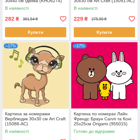
30х40 см Ідейка (KHO6274)
30х30 см Art Craft (15091-AC)
В наявності
В наявності
282
229
₴
₴
361,54 ₴
275,90 ₴
Купити
Купити
–17%
–17%
Картина за номерами
Картина по номерах Лайн
Верблюдик 30х30 см Art Craft
Френдс Браун Саллі та Коні
(15088-AC)
25x25см Origamі (955015)
В наявності
Готово до відправки