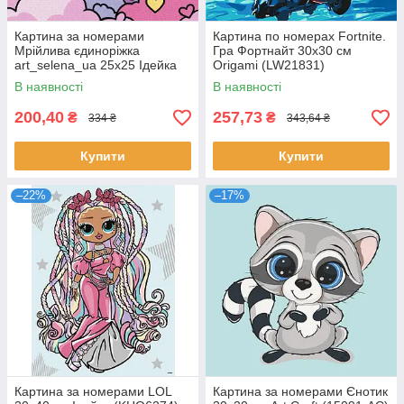
Картина за номерами
Картина по номерах Fortnite.
Мрійлива єдиноріжка
Гра Фортнайт 30x30 см
art_selena_ua 25х25 Ідейка
Origamі (LW21831)
(KHO6295)
В наявності
В наявності
200,40
257,73
₴
₴
334 ₴
343,64 ₴
Купити
Купити
–22%
–17%
Картина за номерами LOL
Картина за номерами Єнотик