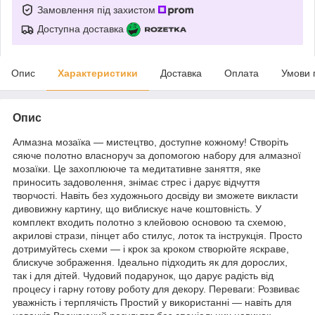
Замовлення під захистом
Доступна доставка
Опис
Характеристики
Доставка
Оплата
Умови 
Опис
Алмазна мозаїка — мистецтво, доступне кожному! Створіть
сяюче полотно власноруч за допомогою набору для алмазної
мозаїки. Це захоплююче та медитативне заняття, яке
приносить задоволення, знімає стрес і дарує відчуття
творчості. Навіть без художнього досвіду ви зможете викласти
дивовижну картину, що виблискує наче коштовність. У
комплект входить полотно з клейовою основою та схемою,
акрилові стрази, пінцет або стилус, лоток та інструкція. Просто
дотримуйтесь схеми — і крок за кроком створюйте яскраве,
блискуче зображення. Ідеально підходить як для дорослих,
так і для дітей. Чудовий подарунок, що дарує радість від
процесу і гарну готову роботу для декору. Переваги: Розвиває
уважність і терплячість Простий у використанні — навіть для