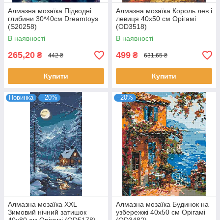
Алмазна мозаїка Підводні
Алмазна мозаїка Король лев і
глибини 30*40см Dreamtoys
левиця 40x50 см Орігамі
(S20258)
(OD3518)
В наявності
В наявності
265,20
499
₴
₴
442 ₴
631,65 ₴
Купити
Купити
Новинка
–20%
–20%
Алмазна мозаїка XXL
Алмазна мозаїка Будинок на
Зимовий нічний затишок
узбережжі 40х50 см Орігамі