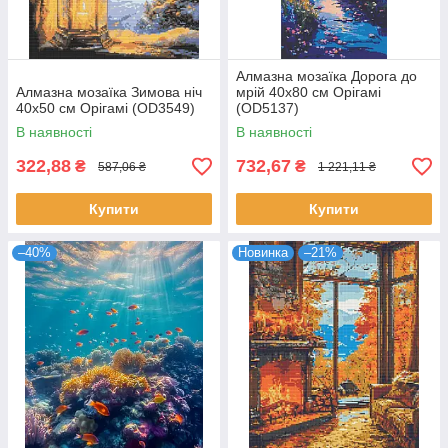
Алмазна мозаїка Дорога до
Алмазна мозаїка Зимова ніч
мрій 40x80 см Орігамі
40x50 см Орігамі (OD3549)
(OD5137)
В наявності
В наявності
322,88
732,67
₴
₴
587,06 ₴
1 221,11 ₴
Купити
Купити
–40%
Новинка
–21%