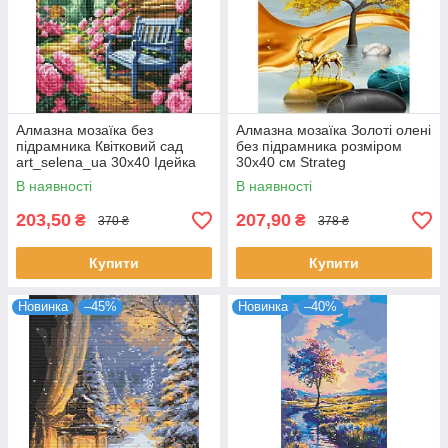
Алмазна мозаїка без
Алмазна мозаїка Золоті олені
підрамника Квітковий сад
без підрамника розміром
art_selena_ua 30х40 Ідейка
30х40 см Strateg
(AMC7900)
(JSDF82144)
В наявності
В наявності
203,50
207,90
₴
₴
370 ₴
378 ₴
Купити
Купити
Новинка
–45%
Новинка
–40%