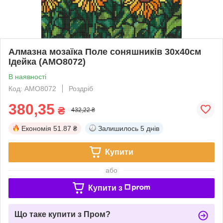
Алмазна мозаїка Поле соняшників 30х40см
Ідейка (AMO8072)
В наявності
Код: AMO8072
Роздріб
380,35
₴
432,22 ₴
Економія
51.87 ₴
Залишилось
5 днів
Купити
або
Купити з
Що таке купити з Пром?