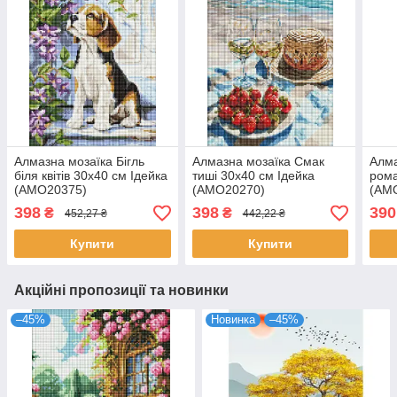
Алмазна мозаїка Бігль
Алмазна мозаїка Смак
Алма
біля квітів 30х40 см Ідейка
тиші 30х40 см Ідейка
рома
(AMO20375)
(AMO20270)
(AM
398
398
390
₴
₴
452,27 ₴
442,22 ₴
Купити
Купити
Акційні пропозиції та новинки
–45%
Новинка
–45%