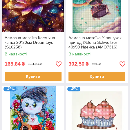
Алмазна мозаїка Космічна
Алмазна мозаїка У пошуках
квітка 20*20см Dreamtoys
пригод ©Elena Schweitzer
(S10258)
40х50 Идейка (AMO7316)
В наявності
В наявності
165,84
302,50
₴
₴
331,67 ₴
550 ₴
Купити
Купити
–45%
–45%