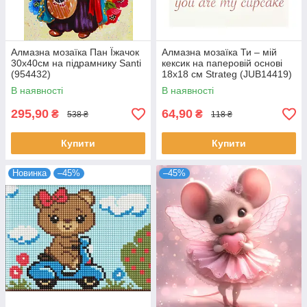
Алмазна мозаїка Пан Їжачок
Алмазна мозаїка Ти – мій
30x40см на підрамнику Santi
кексик на паперовій основі
(954432)
18х18 см Strateg (JUB14419)
В наявності
В наявності
295,90
64,90
₴
₴
538 ₴
118 ₴
Купити
Купити
Новинка
–45%
–45%