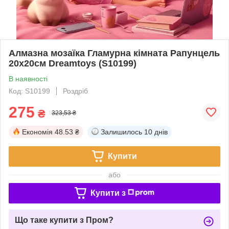
Алмазна мозаїка Гламурна кімната Рапунцель
20x20см Dreamtoys (S10199)
В наявності
Код: S10199
Роздріб
275
₴
323,53 ₴
Економія
48.53 ₴
Залишилось
10 днів
Купити
або
Купити з
Що таке купити з Пром?