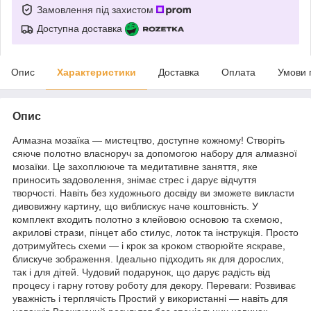
Замовлення під захистом
Доступна доставка
Опис
Характеристики
Доставка
Оплата
Умови 
Опис
Алмазна мозаїка — мистецтво, доступне кожному! Створіть
сяюче полотно власноруч за допомогою набору для алмазної
мозаїки. Це захоплююче та медитативне заняття, яке
приносить задоволення, знімає стрес і дарує відчуття
творчості. Навіть без художнього досвіду ви зможете викласти
дивовижну картину, що виблискує наче коштовність. У
комплект входить полотно з клейовою основою та схемою,
акрилові стрази, пінцет або стилус, лоток та інструкція. Просто
дотримуйтесь схеми — і крок за кроком створюйте яскраве,
блискуче зображення. Ідеально підходить як для дорослих,
так і для дітей. Чудовий подарунок, що дарує радість від
процесу і гарну готову роботу для декору. Переваги: Розвиває
уважність і терплячість Простий у використанні — навіть для