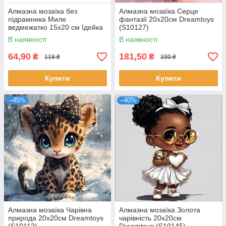
Алмазна мозаїка без
Алмазна мозаїка Серце
підрамника Миле
фантазії 20x20см Dreamtoys
ведмежатко 15х20 см Ідейка
(S10127)
(AMM1079)
В наявності
В наявності
64,90
181,50
₴
₴
118 ₴
330 ₴
Купити
Купити
–45%
–40%
Алмазна мозаїка Чарівна
Алмазна мозаїка Золота
природа 20x20см Dreamtoys
чарівність 20x20см