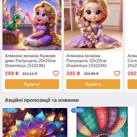
Алмазна мозаїка Казкове
Алмазна мозаїка
Алма
диво Рапунцель 20x20см
Рапунцель 20x20см
Соло
Dreamtoys (S10196)
Dreamtoys (S10246)
20x2
(S10
289
285
282
₴
₴
321,11 ₴
323,86 ₴
Купити
Купити
Акційні пропозиції та новинки
–50%
–45%