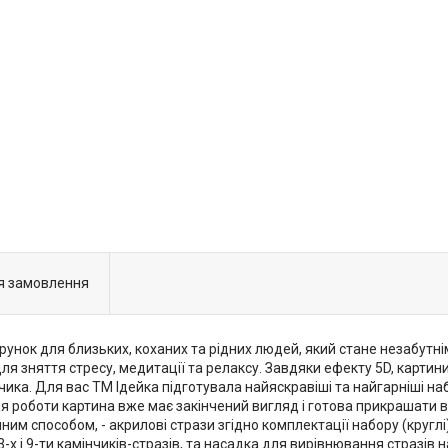
я замовлення
арунок для близьких, коханих та рідних людей, який стане незабут
я зняття стресу, медитації та релаксу. Завдяки ефекту 5D, карти
а. Для вас ТМ Ідейка підготувала найяскравіші та найгарніші наб
я роботи картина вже має закінчений вигляд і готова прикрашати в
 способом, - акрилові стрази згідно комплектації набору (круглі),
 і 9-ти камінчиків-стразів, та насадка для вирівнювання стразів на 