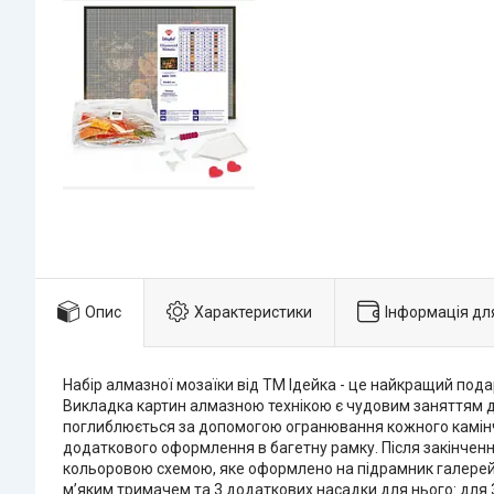
Опис
Характеристики
Інформація дл
Набір алмазної мозаїки від ТМ Ідейка - це найкращий под
Викладка картин алмазною технікою є чудовим заняттям дл
поглиблюється за допомогою огранювання кожного камінчик
додаткового оформлення в багетну рамку. Після закінченн
кольоровою схемою, яке оформлено на підрамник галерейним
м’яким тримачем та 3 додаткових насадки для нього: для 3-х