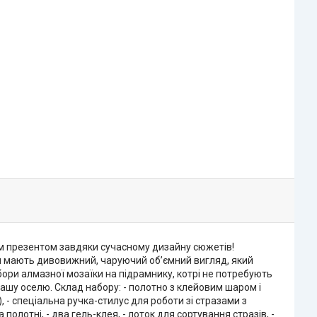
нім презентом завдяки сучасному дизайну сюжетів!
ни мають дивовижний, чаруючий об’ємний вигляд, який
ори алмазної мозаїки на підрамнику, котрі не потребують
ашу оселю. Склад набору: - полотно з клейовим шаром і
 - спеціальна ручка-стилус для роботи зі стразами з
полотні, - два гель-клея, - лоток для сортування стразів, -