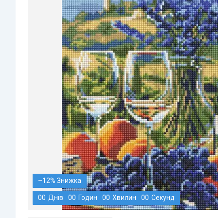
–12%
0
0
Днів
0
0
Годин
0
0
Хвилин
0
0
Секунд