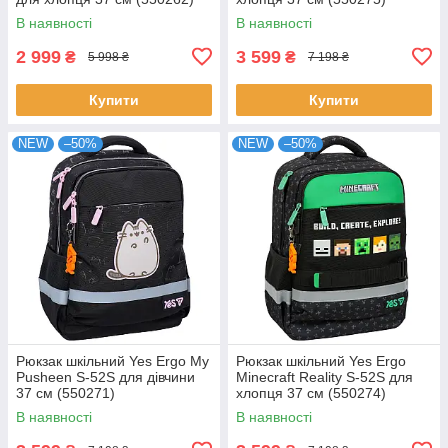
В наявності
В наявності
2 999
3 599
₴
₴
5 998 ₴
7 198 ₴
Купити
Купити
NEW
–50%
NEW
–50%
Рюкзак шкільний Yes Ergo My
Рюкзак шкільний Yes Ergo
Pusheen S-52S для дівчини
Minecraft Reality S-52S для
37 см (550271)
хлопця 37 см (550274)
В наявності
В наявності