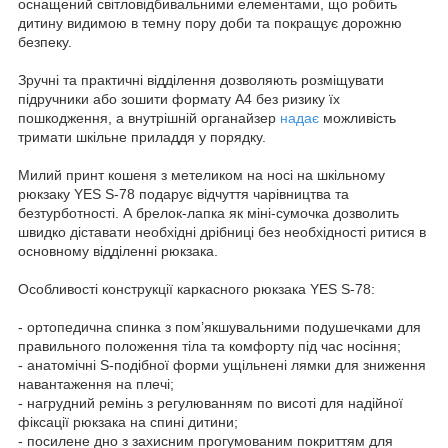
оснащений світловідбивальними елементами, що робить
дитину видимою в темну пору доби та покращує дорожню
безпеку.
Зручні та практичні відділення дозволяють розміщувати
підручники або зошити формату A4 без ризику їх
пошкодження, а внутрішній органайзер
надає
можливість
тримати шкільне приладдя у порядку.
Милий принт кошеня з метеликом на носі на шкільному
рюкзаку YES S-78 подарує відчуття чарівництва та
безтурботності. А брелок-лапка як міні-сумочка дозволить
швидко діставати необхідні дрібниці без необхідності ритися в
основному відділенні рюкзака.
Особливості конструкції каркасного рюкзака YES S-78:
- ортопедична спинка з пом’якшувальними подушечками для
правильного положення тіла та комфорту під час носіння;
- анатомічні S-подібної форми ущільнені лямки для зниження
навантаження на плечі;
- нагрудний ремінь з регулюванням по висоті для надійної
фіксації рюкзака на спині дитини;
- посилене дно з захисним прогумованим покриттям для