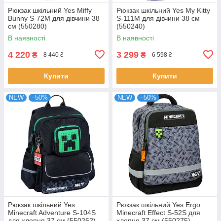
Рюкзак шкільний Yes Miffy
Рюкзак шкільний Yes My Kitty
Bunny S-72M для дівчини 38
S-111M для дівчини 38 см
см (550280)
(550240)
В наявності
В наявності
4 220
3 299
₴
₴
8 440 ₴
6 598 ₴
Купити
Купити
NEW
–50%
NEW
–50%
Рюкзак шкільний Yes
Рюкзак шкільний Yes Ergo
Minecraft Adventure S-104S
Minecraft Effect S-52S для
для хлопця 37 см (550262)
хлопця 37 см (550275)