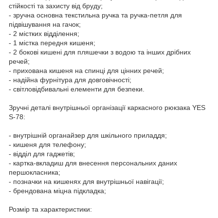
стійкості та захисту від бруду;
- зручна основна текстильна ручка та ручка-петля для
підвішування на гачок;
- 2 містких відділення;
- 1 містка передня кишеня;
- 2 бокові кишені для пляшечки з водою та інших дрібних
речей;
- прихована кишеня на спинці для цінних речей;
- надійна фурнітура для довговічності;
- світловідбивальні елементи для безпеки.
Зручні деталі внутрішньої організації каркасного рюкзака YES
S-78:
- внутрішній органайзер для шкільного приладдя;
- кишеня для телефону;
- відділ для гаджетів;
- картка-вкладиш для внесення персональних даних
першокласника;
- позначки на кишенях для внутрішньої навігації;
- брендована міцна підкладка;
Розмір та характеристики: