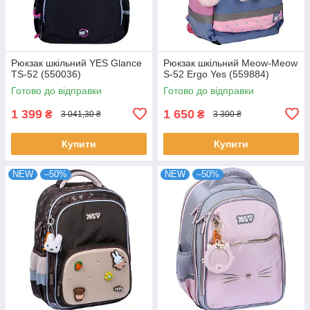
Рюкзак шкільний YES Glance
Рюкзак шкільний Meow-Meow
TS-52 (550036)
S-52 Ergo Yes (559884)
Готово до відправки
Готово до відправки
1 399
1 650
₴
₴
3 041,30 ₴
3 300 ₴
Купити
Купити
NEW
–50%
NEW
–50%