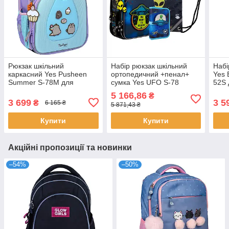
Рюкзак шкільний
Набір рюкзак шкільний
Набі
каркасний Yes Pusheen
ортопедичний +пенал+
Yes 
Summer S-78M для
сумка Yes UFO S-78
52S 
дівчини 38 см (550227)
(559770)
пляш
5 166,86
₴
Pus
3 699
3 5
₴
6 165 ₴
5 871,43 ₴
(550
Купити
Купити
Акційні пропозиції та новинки
–54%
–50%