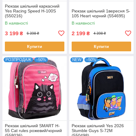
Рюкзак шкільний каркасний
Yes Racing Speed H-100S
Рюкзак шкільний 1вересня S-
(550216)
105 Heart чорний (554695)
В наявності
В наявності
3 199
2 199
₴
₴
6 398 ₴
4 398 ₴
Купити
Купити
РОЗПРОДАЖ
–50%
NEW
–50%
Рюкзак шкільний SMART H-
Рюкзак шкільний Yes 2026
55 Cat rules рожевий/чорний
Stumble Guys S-72M
(558036)
(550498)