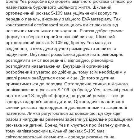
Бренд Yes розробив цю модель шкільного рюкзака стійкою до
навантажень бурхливого шкільного життя. Шкільний
ортопедичний рюкзак S-109 має ущільнений корпус та
передню панель, виконану з міцного EVA матеріалу. Такі
конструктивні особливості захищають вміст рюкзака від
незначних механічних пошкоджень. Рюкзак добре тримає
форму та зберігає гарний зовнішній вигляд. Шкільний
ортопедичний рюкзак S-109 від бренду Yes має два
відділення, в яких дуже зручно розміщувати зошити та
підручники. Внутрішні роздільники дозволяють рівномірно
розподіляти вміст всередині і, відповідно, рівномірно
розподіляти навантаження. Внутрішній органайзер
розроблений з увагою до дрібниць, тому всім необхідним у
школі речам знайдеться своє місце. До того ж дитина
привчатиметься до порядку. Ортопедична спинка шкільного
напівкаркасного рюкзака S-109 від бренду Yes, плечові ремені
анатомічної S-подібної форми, нагрудний ремінь – все це
запорука здоров’я спини дитини. Ортопедичні властивості
спинки рюкзака підтвердженні дослідженнями та закріплені
патентом. Лямки регулюються за довжиною, ця функція
разом з нагрудним ременем забезпечує ідеальне розміщення
рюкзака на дитині. Бренд Yes піклується про безпеку дитини,
тому напівкаркасний шкільний рюкзак S-109 має
світлоповертальні елементи – спереду рюкзака та на