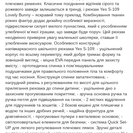
плечових ременях. Класичне поєднання відтінків сірого та
рожевого завжди залишається в тренді, і рюкзак Yes S-109
Lovely Bunny – яскравий тому приклад. Комбінування тканин
різних фактур додає дизайну особливої виразності,
підкреслюючи силует милого пухнастика, який є уособленням
улюбленої м'якої іграшки, що завжди буде поруч. Цей рюкзак
неодмінно приверне увагу маленької школярки, ставши її
улюбленим аксесуаром. Особливості конструкції
напівкаркасного шкільного рюкзака Yes S-109: - ущільнений
корпус по всьому периметру, який добре тримає форму та
зовнішній вигляд; - міцна EVA передня панель для захисту
вмісту; - ортопедична спинка з пом’якшувальними
подушечками для правильного положення тіла та комфорту
під час носіння. Конструкція спинки запатентована; -
нагрудний ремінь з регулюванням по висоті для щільного
прилягання рюкзака до спини дитини; - ущільнене дно з
захисним прогумованим покриттям; - зручна основна ручка та
ручка-петля для підвішування на гачок; - 2 містких відділення
для підручників та зошитів; - 2 бокові кишені для пляшечки з
водою та інших дрібних речей; - надійна фурнітура для
довговічності; - прогумовані пулери з металевою основою; -
світлоповертальні елементи для безпеки; - система Quick Set-
UP для легкого регулювання плечових лямок. Зручні деталі