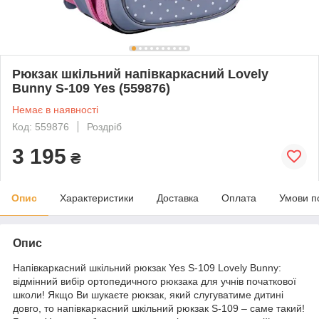
Рюкзак шкільний напівкаркасний Lovely
Bunny S-109 Yes (559876)
Немає в наявності
Код: 559876
Роздріб
3 195
₴
Опис
Характеристики
Доставка
Оплата
Умови п
Опис
Напівкаркасний шкільний рюкзак Yes S-109 Lovely Bunny:
відмінний вибір ортопедичного рюкзака для учнів початкової
школи! Якщо Ви шукаєте рюкзак, який слугуватиме дитині
довго, то напівкаркасний шкільний рюкзак S-109 – саме такий!