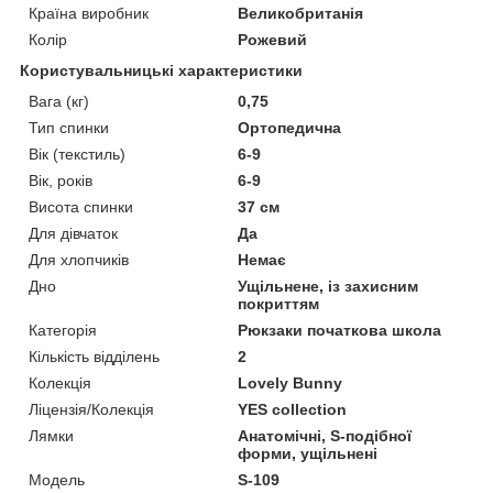
Країна виробник
Великобританія
Колір
Рожевий
Користувальницькі характеристики
Вага (кг)
0,75
Тип спинки
Ортопедична
Вік (текстиль)
6-9
Вік, років
6-9
Висота спинки
37 см
Для дівчаток
Да
Для хлопчиків
Немає
Дно
Ущільнене, із захисним
покриттям
Категорія
Рюкзаки початкова школа
Кількість відділень
2
Колекція
Lovely Bunny
Ліцензія/Колекція
YES collection
Лямки
Анатомічні, S-подібної
форми, ущільнені
Мoдель
S-109