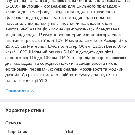
внутрішньої організації напівкаркасного шкільного рюкзака Yes
S-109: - внутрішній органайзер для шкільного приладдя; -
кишеня для телефону; - відділ для гаджетів з захисною
флісовою підкладкою; - картка-вкладиш для внесення
персональних даних учня; - позначки на кишенях для
внутрішньої навігації; - ключниця-пружинка; - брендована
міцна підкладка. Розмір та характеристики напівкаркасного
шкільного рюкзака Yes S-109: Розмір за сіткою: S Розмір: 37 х
26 х 13 см Матеріал: EVA, поліестер Об'єм: 12,5 л Вага: 0,75
кг (+/- 10%) Шкільний рюкзак S-109 підходить для дітей
зростом від 115 до 130 см. ТМ Yes – це лідер серед рюкзаків
для молодшої та середньої школи. Завжди висока якість,
ергономічні переваги, функціональні можливості та модний
дизайн. До рюкзака можна підібрати сумку для взуття та
пенал із колекції YES.
Приховати
Характеристики
Основні
Виробник
YES