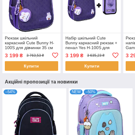
Рюкзак шкільний
Набір шкільний Cute
Рюкз
каркасний Cute Bunny H-
Bunny каркасний рюкзак +
напі
100S для дівчинки 35 см
пенал Yes H-100S для
Gam
YES (550199)
дівчинки (550199D1)
хлоп
3 199
3 199
3 2
₴
₴
3 763,53 ₴
3 635,23 ₴
(550
Купити
Купити
Акційні пропозиції та новинки
–54%
NEW
–50%