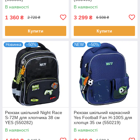
В наявності
В наявності
1 360
3 299
₴
₴
2 720 ₴
6 598 ₴
Купити
Купити
Новинка
–50%
NEW
–50%
Рюкзак шкільний Night Race
Рюкзак шкільний каркасний
S-72M для хлопчика 38 см
Yes Football Fan H-100S для
YES (550282)
хлопця 35 см (550219)
В наявності
В наявності