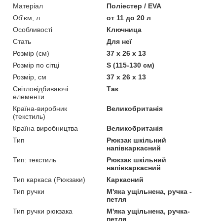
Матеріал
Поліестер / EVA
Об'єм, л
от 11 до 20 л
Особливості
Ключница
Стать
Для неї
Розмір (см)
37 x 26 x 13
Розмір по сітці
S (115-130 см)
Розмір, см
37 x 26 x 13
Світловідбиваючі
Так
елементи
Країна-виробник
Великобританія
(текстиль)
Країна виробництва
Великобританія
Тип
Рюкзак шкільний
напівкаркасний
Тип: текстиль
Рюкзак шкільний
напівкаркасний
Тип каркаса (Рюкзаки)
Каркасний
Тип ручки
М'яка ущільнена, ручка -
петля
Тип ручки рюкзака
М'яка ущільнена, ручка-
петля