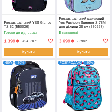
Рюкзак шкільний каркасний
Рюкзак шкільний YES Glance
Yes Pusheen Summer S-78M
TS-52 (550036)
для дівчини 38 см (550227)
Готово до відправки
В наявності
1 399
3 699
₴
₴
3 041,30 ₴
7 398 ₴
Купити
Купити
NEW
–50%
РОЗПРОДАЖ
–50%