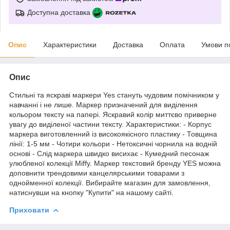
Доступна доставка
Опис
Характеристики
Доставка
Оплата
Умови п
Опис
Стильні та яскраві маркери Yes стануть чудовим помічником у
навчанні і не лише. Маркер призначений для виділення
кольором тексту на папері. Яскравий колір миттєво приверне
увагу до виділеної частини тексту. Характеристики: - Корпус
маркера виготовленний із високоякісного пластику - Товщина
лінії: 1-5 мм - Чотири кольори - Нетоксичні чорнила на водній
основі - Слід маркера швидко висихає - Кумедний песонаж
улюбленої колекції Miffy. Маркер текстовий бренду YES можна
доповнити трендовими канцелярськими товарами з
однойменної колекції. Вибирайте магазин для замовлення,
натиснувши на кнопку "Купити" на нашому сайті.
Приховати