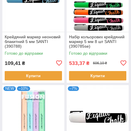
Крейдяний маркер неоновий
Набір кольорових крейдяний
блакитний 5 мм SANTI
маркер 5 мм 8 шт SANTI
(390788)
(390785se)
Готово до відправки
Готово до відправки
109,41
533,37
₴
₴
606,10 ₴
Купити
Купити
NEW
–10%
–7%