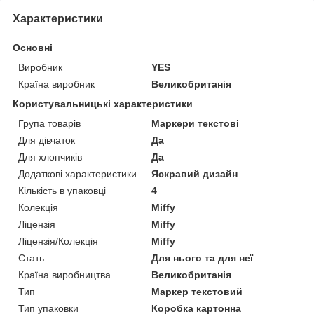
Характеристики
Основні
Виробник
YES
Країна виробник
Великобританія
Користувальницькі характеристики
Група товарів
Маркери текстові
Для дівчаток
Да
Для хлопчиків
Да
Додаткові характеристики
Яскравий дизайн
Кількість в упаковці
4
Колекція
Miffy
Ліцензія
Miffy
Ліцензія/Колекція
Miffy
Стать
Для нього та для неї
Країна виробництва
Великобританія
Тип
Маркер текстовий
Тип упаковки
Коробка картонна