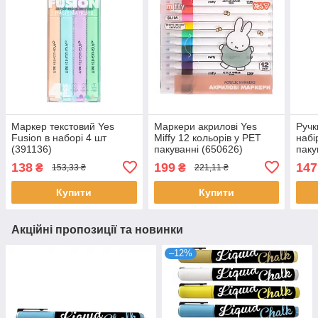
Маркер текстовий Yes
Маркери акрилові Yes
Ручк
Fusion в наборі 4 шт
Miffy 12 кольорів у PET
набі
(391136)
пакуванні (650626)
паку
138
199
147
₴
₴
153,33 ₴
221,11 ₴
Купити
Купити
Акційні пропозиції та новинки
–12%