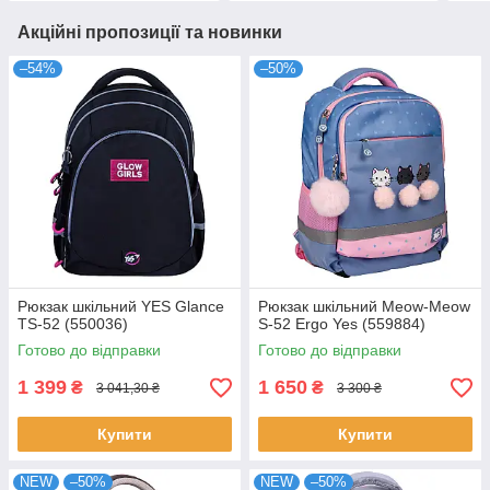
Акційні пропозиції та новинки
–54%
–50%
Рюкзак шкільний YES Glance
Рюкзак шкільний Meow-Meow
TS-52 (550036)
S-52 Ergo Yes (559884)
Готово до відправки
Готово до відправки
1 399
1 650
₴
₴
3 041,30 ₴
3 300 ₴
Купити
Купити
NEW
–50%
NEW
–50%