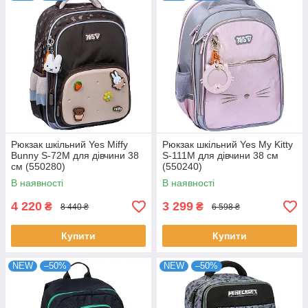
Рюкзак шкільний Yes Miffy
Рюкзак шкільний Yes My Kitty
Bunny S-72M для дівчини 38
S-111M для дівчини 38 см
см (550280)
(550240)
В наявності
В наявності
4 220
3 299
₴
₴
8 440 ₴
6 598 ₴
Купити
Купити
NEW
–50%
NEW
–50%