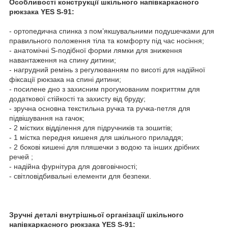
Особливості конструкції шкільного напівкаркасного
рюкзака YES S-91:
- ортопедична спинка з пом’якшувальними подушечками для
правильного положення тіла та комфорту під час носіння;
- анатомічні S-подібної форми лямки для зниження
навантаження на спину дитини;
- нагрудний ремінь з регулюванням по висоті для надійної
фіксації рюкзака на спині дитини;
- посилене дно з захисним прогумованим покриттям для
додаткової стійкості та захисту від бруду;
- зручна основна текстильна ручка та ручка-петля для
підвішування на гачок;
- 2 містких відділення для підручників та зошитів;
- 1 містка передня кишеня для шкільного приладдя;
- 2 бокові кишені для пляшечки з водою та інших дрібних
речей ;
- надійна фурнітура для довговічності;
- світловідбивальні елементи для безпеки.
Зручні деталі внутрішньої організації шкільного
напівкаркасного рюкзака YES S-91: