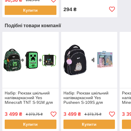
₴
192,73 ₴
294
₴
Купити
Подібні товари компанії
Набір: Рюкзак шкільний
Набір: Рюкзак шкільний
Рюкз
напівкаркасний Yes
напівкаркасний Yes
напі
Minecraft TNT S-91M для
Pusheen S-109S для
Mine
хлопця 38 см + пенал +
дівчини 37 см + пляшка +
хлоп
сумка для взуття YES
ланч-бокс YES Pusheen у
3 499
3 499
3 3
₴
₴
4 373,75 ₴
4 373,75 ₴
Minecraft TNT
ПОДАРУНОК (550233П)
Купити
Купити