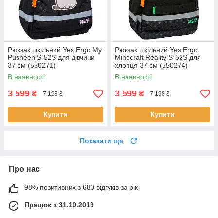
Рюкзак шкільний Yes Ergo My
Рюкзак шкільний Yes Ergo
Pusheen S-52S для дівчини
Minecraft Reality S-52S для
37 см (550271)
хлопця 37 см (550274)
В наявності
В наявності
3 599
3 599
₴
₴
7 198 ₴
7 198 ₴
Купити
Купити
Показати ще
Про нас
98% позитивних з 680 відгуків за рік
Працює з 31.10.2019