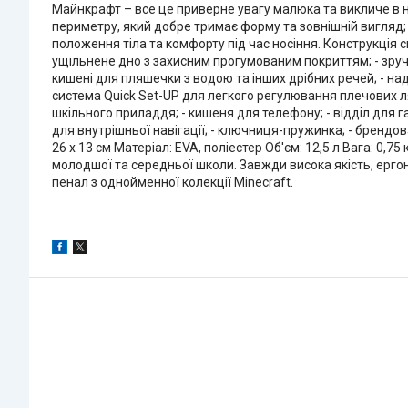
Майнкрафт – все це приверне увагу малюка та викличе в нь
периметру, який добре тримає форму та зовнішній вигляд;
положення тіла та комфорту під час носіння. Конструкція 
ущільнене дно з захисним прогумованим покриттям; - зручна
кишені для пляшечки з водою та інших дрібних речей; - над
система Quick Set-UP для легкого регулювання плечових ля
шкільного приладдя; - кишеня для телефону; - відділ для
для внутрішньої навігації; - ключниця-пружинка; - брендов
26 х 13 см Матеріал: EVA, поліестер Об'єм: 12,5 л Вага: 0,
молодшої та середньої школи. Завжди висока якість, ерго
пенал з однойменної колекції Minecraft.