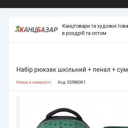
Канцтовари та художні тов
в роздріб та оптом
Набір рюкзак шкільний + пенал + сум
Немає в наявності
Код:
559883К1