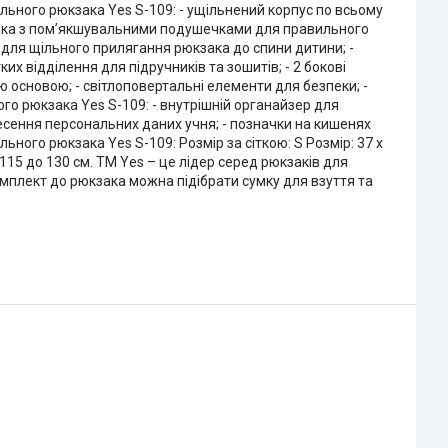
ільного рюкзака Yes S-109: - ущільнений корпус по всьому
пинка з пом’якшувальними подушечками для правильного
і для щільного прилягання рюкзака до спини дитини; -
их відділення для підручників та зошитів; - 2 бокові
ю основою; - світлоповертальні елементи для безпеки; -
ого рюкзака Yes S-109: - внутрішній органайзер для
несення персональних даних учня; - позначки на кишенях
ьного рюкзака Yes S-109: Розмір за сіткою: S Розмір: 37 х
д 115 до 130 см. ТМ Yes – це лідер серед рюкзаків для
омплект до рюкзака можна підібрати сумку для взуття та