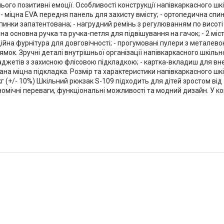
ого позитивні емоції. Особливості конструкції напівкаркасного шк
 - міцна EVA передня панель для захисту вмісту; - ортопедична с
спинки запатентована; - нагрудний ремінь з регулюванням по висот
 основна ручка та ручка-петля для підвішування на гачок; - 2 містк
ійна фурнітура для довговічності; - прогумовані пулери з металево
мок. Зручні деталі внутрішньої організації напівкаркасного шкільн
 гаджетів з захисною флісовою підкладкою; - картка-вкладиш для в
ана міцна підкладка. Розмір та характеристики напівкаркасного шкіл
75 кг (+/- 10%) Шкільний рюкзак S-109 підходить для дітей зростом ві
номічні переваги, функціональні можливості та модний дизайн. У к