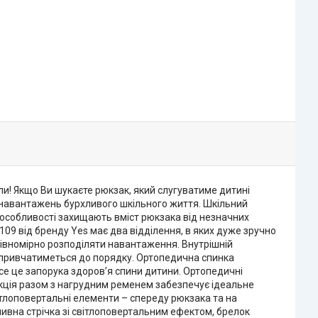
ли! Якщо Ви шукаєте рюкзак, який слугуватиме дитині
о навантажень бурхливого шкільного життя. Шкільний
 особливості захищають вміст рюкзака від незначних
09 від бренду Yes має два відділення, в яких дуже зручно
 рівномірно розподіляти навантаження. Внутрішній
а привчатиметься до порядку. Ортопедична спинка
все це запорука здоров’я спини дитини. Ортопедичні
кція разом з нагрудним ременем забезпечує ідеальне
ітлоповертальні елементи – спереду рюкзака та на
ивна стрічка зі світлоповертальним ефектом, брелок