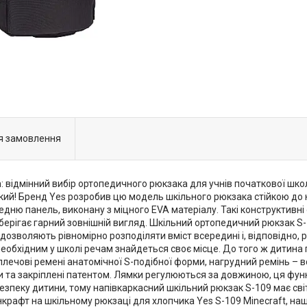
я замовлення
: відмінний вибір ортопедичного рюкзака для учнів початкової шко
такий! Бренд Yes розробив цю модель шкільного рюкзака стійкою д
дню панель, виконану з міцного EVA матеріалу. Такі конструктивні
рігає гарний зовнішній вигляд. Шкільний ортопедичний рюкзак S-1
дозволяють рівномірно розподіляти вміст всередині і, відповідно,
необхідним у школі речам знайдеться своє місце. До того ж дитин
плечові ремені анатомічної S-подібної форми, нагрудний ремінь – 
 та закріплені патентом. Лямки регулюються за довжиною, ця фун
безпеку дитини, тому напівкаркасний шкільний рюкзак S-109 має св
рафт на шкільному рюкзаці для хлопчика Yes S-109 Minecraft, наш