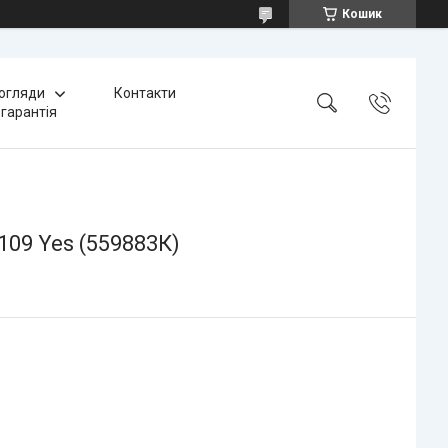
Кошик
 огляди
Контакти
 гарантія
109 Yes (559883К)