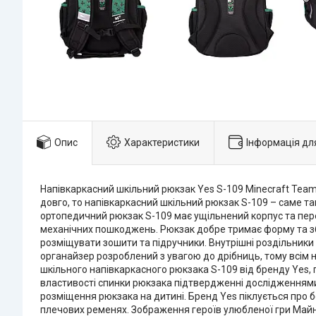
Опис
Характеристики
Інформація дл
Напівкаркасний шкільний рюкзак Yes S-109 Minecraft Team
довго, то напівкаркасний шкільний рюкзак S-109 – саме 
ортопедичний рюкзак S-109 має ущільнений корпус та пере
механічних пошкоджень. Рюкзак добре тримає форму та збе
розміщувати зошити та підручники. Внутрішні роздільники 
органайзер розроблений з увагою до дрібниць, тому всім 
шкільного напівкаркасного рюкзака S-109 від бренду Yes, 
властивості спинки рюкзака підтвердженні дослідженнями
розміщення рюкзака на дитині. Бренд Yes піклується про 
плечових ременях. Зображення героїв улюбленої гри Майнк