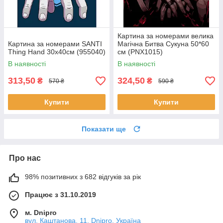
Картина за номерами велика
Картина за номерами SANTI
Магічна Битва Сукуна 50*60
Thing Hand 30х40см (955040)
см (PNX1015)
В наявності
В наявності
313,50
324,50
₴
₴
570 ₴
590 ₴
Купити
Купити
Показати ще
Про нас
98% позитивних з 682 відгуків за рік
Працює з 31.10.2019
м. Dnipro
вул. Каштанова, 11, Dnipro, Україна