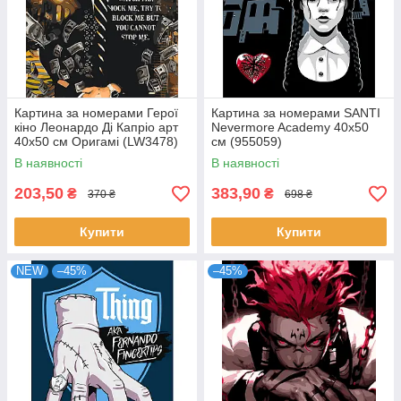
Картина за номерами Герої
Картина за номерами SANTI
кіно Леонардо Ді Капріо арт
Nevermore Academy 40х50
40x50 см Оригамі (LW3478)
см (955059)
В наявності
В наявності
203,50
383,90
₴
₴
370 ₴
698 ₴
Купити
Купити
NEW
–45%
–45%