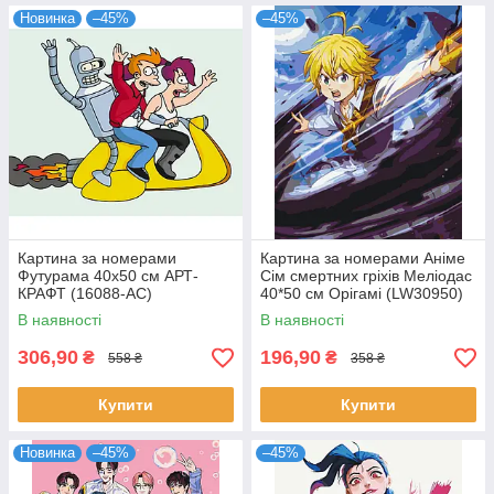
Новинка
–45%
–45%
Картина за номерами
Картина за номерами Аніме
Футурама 40х50 см АРТ-
Сім смертних гріхів Меліодас
КРАФТ (16088-AC)
40*50 см Орігамі (LW30950)
В наявності
В наявності
306,90
196,90
₴
₴
558 ₴
358 ₴
Купити
Купити
Новинка
–45%
–45%