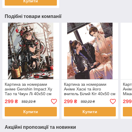
Купити
Подібні товари компанії
Картина за номерами
Картина за номерами
Карт
аніме Genshin Impact Ху
Аніме Хаскі та його
Анім
Тао та Чжун Лі 40x50 см
вчитель Білий Кіт 40x50 см
Міка
Орігамі LW3281
Орігамі (LW3184)
40x5
299
299
299
₴
₴
332,22 ₴
332,22 ₴
(LW
Купити
Купити
Акційні пропозиції та новинки