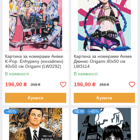
Картина за номерами Аніме.
Картина за номерами Аніме
K-Pop. Enhypenу (енхайпен)
Джинкс Origami 40x50 см
40x50 см Origami (LW3292)
LW3114
В наявності
В наявності
196,90
196,90
₴
₴
358 ₴
358 ₴
Купити
Купити
–45%
NEW
–45%