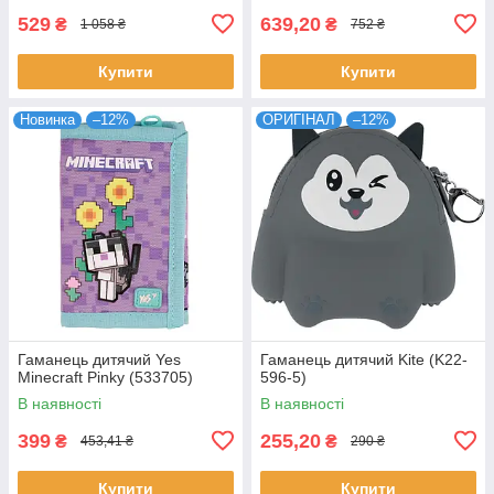
529
639,20
₴
₴
1 058 ₴
752 ₴
Купити
Купити
Новинка
–12%
ОРИГІНАЛ
–12%
Гаманець дитячий Yes
Гаманець дитячий Kite (K22-
Minecraft Pinky (533705)
596-5)
В наявності
В наявності
399
255,20
₴
₴
453,41 ₴
290 ₴
Купити
Купити