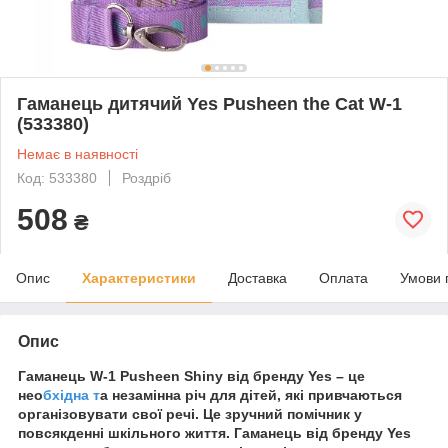
Гаманець дитячий Yes Pusheen the Cat W-1
(533380)
Немає в наявності
Код: 533380
Роздріб
508
₴
Опис
Характеристики
Доставка
Оплата
Умови 
Опис
Гаманець W-1 Pusheen Shiny від бренду Yes – це
нео
бхідна т
а незамінна річ для дітей, які привчаються
організовувати свої речі. Це зручний помічник у
повсякденні шкільного життя. Гаманець від бренду Yes