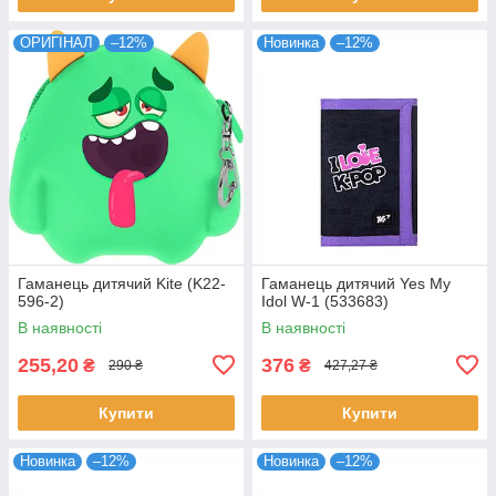
ОРИГІНАЛ
–12%
Новинка
–12%
Гаманець дитячий Kite (K22-
Гаманець дитячий Yes My
596-2)
Idol W-1 (533683)
В наявності
В наявності
255,20
376
₴
₴
290 ₴
427,27 ₴
Купити
Купити
Новинка
–12%
Новинка
–12%