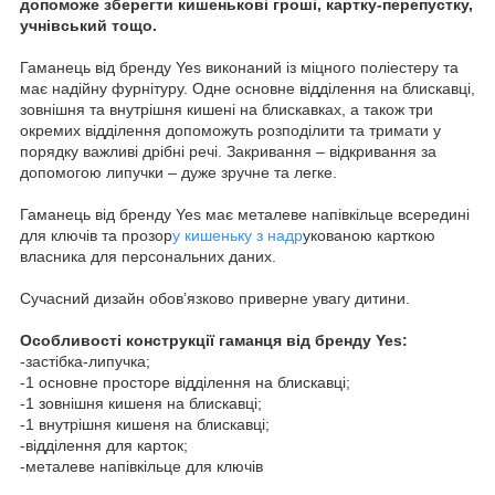
допоможе зберегти кишенькові гроші, картку-перепустку,
учнівський тощо.
Гаманець від бренду Yes виконаний із міцного поліестеру та
має надійну фурнітуру. Одне основне відділення на блискавці,
зовнішня та внутрішня кишені на блискавках, а також три
окремих відділення допоможуть розподілити та тримати у
порядку важливі дрібні речі. Закривання – відкривання за
допомогою липучки – дуже зручне та легке.
Гаманець від бренду Yes має металеве напівкільце всередині
для ключів та прозор
у кишеньку з надр
укованою карткою
власника для персональних даних.
Сучасний дизайн обов’язково приверне увагу дитини.
Особливості конструкції гаманця від бренду Yes:
-застібка-липучка;
-1 основне просторе відділення на блискавці;
-1 зовнішня кишеня на блискавці;
-1 внутрішня кишеня на блискавці;
-відділення для карток;
-металеве напівкільце для ключів