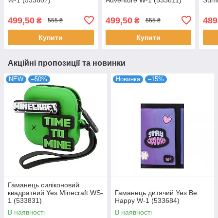
499,50
499,50
489
₴
₴
555 ₴
555 ₴
Купити
Купити
Акційні пропозиції та новинки
NEW
–50%
Новинка
–15%
Гаманець силіконовий
квадратний Yes Minecraft WS-
Гаманець дитячий Yes Be
1 (533831)
Happy W-1 (533684)
В наявності
В наявності