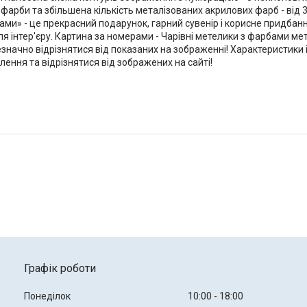
фарби та збільшена кількість металізованих акрилових фарб - від 3-
ерами» - це прекрасний подарунок, гарний сувенір і корисне придба
для інтер'єру. Картина за номерами - Чарівні метелики з фарбами ме
незначно відрізнятися від показаних на зображенні! Характеристики
лення та відрізнятися від зображених на сайті!
Графік роботи
Понеділок
10:00
18:00