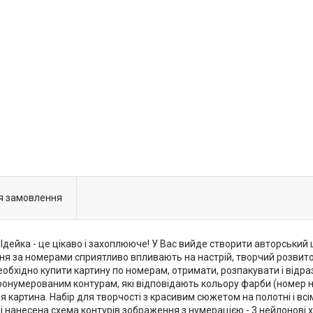
я замовлення
дейка - це цікаво і захоплююче! У Вас вийде створити авторський
 за номерами сприятливо впливають на настрій, творчий розвито
 Необхідно купити картину по номерам, отримати, розпакувати і від
онумерованим контурам, які відповідають кольору фарби (номер н
картина. Набір для творчості з красивим сюжетом на полотні і всі
і нанесена схема контурів зображення з нумерацією - 3 нейлонові 