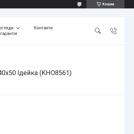
Кошик
 огляди
Контакти
 гарантія
40х50 Ідейка (KHO8561)