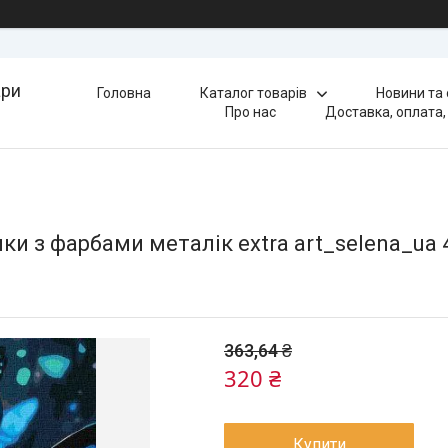
ари
Головна
Каталог товарів
Новини та
Про нас
Доставка, оплата,
и з фарбами металік extra art_selena_ua 
363,64 ₴
320 ₴
Купити