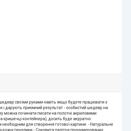
 шедевр своїми руками навіть якщо будете працювати з
к і дарують приємний результат - особистий шедевр на
разу можна починати писати на полотні акриловими
а кришечці контейнера), досить буде акуратно
м необхідним для створення готової картини: - Натуральне
художні пензлики - Соковита палітра пронумерованих,