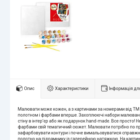
Опис
Характеристики
Інформація дл
Малювати може кожен, а з картинами за номерами від ТМ І
полотном і фарбами вперше. Захоплюючі набори малювання
стіну в інтер'єр або як подарунок hand-made. Все просто!
фарбами свій тематичний сюжет. Малювати потрібно по пр
зафарбовувати контури і почне вимальовуватися справжня 
полотно на підрамнику із галерейною натяжкою. На картин