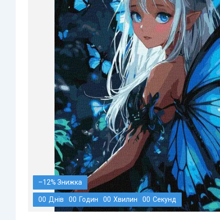
–12%
0
0
Днів
0
0
Годин
0
0
Хвилин
0
0
Секунд