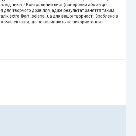
х відтінків. - Контрольний лист (паперовий або за qr-
ння для творчого дозвілля, адже результат заняття таким
талік extra ©art_selena_ua для вашої творчості. Зроблено в
 і комплектація, що не впливають на використання і