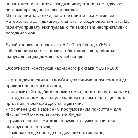
навантаження на плечі, завдяки чому школяр не відчуває
дискомфорт під час носіння рюкзака.
Мініатюрний та легкий, виготовлений із високоякісних
матеріалів, має підвищену міцність та водонепроникність. Це
гарантує тривалу експлуатацію та захист від несприятливих
погодних умов.
Дизайн каркасного рюкзака H-100 від бренда YES з
зображенням милого песика обов’язково сподобається
шанувальницям домашніх улюбленців.
Особливості конструкції каркасного рюкзака YES H-100:
- ортопедична спинка з пом’якшувальними подушечками для
правильної постави дитини;
- анатомічні S-подібної форми лямки, які не тиснуть на плечі;
- нагрудний ремінь з регулюванням по висоті для щільного
прилягання рюкзака до спини дитини;
- посилене дно з захисним прогумованим покриттям для
більшої стійкості та захисту від бруду;
- зручна основна текстильна ручка та ручка-петля для
підвішування на гачок;
- 2 містких відділення для підручників та зошитів;