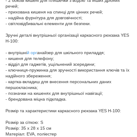
- 2 бокові кишені для пляшечки з водою та інших дрібних
речей;
- прихована кишеня на спинці для цінних речей;
- надійна фурнітура для довговічності;
- світловідбивальні елементи для безпеки.
Зручні деталі внутрішньої організації каркасного рюкзака YES
H-100:
- внутрішні
й орг
анайзер для шкільного приладдя;
- кишеня для телефону;
- відділ для гаджетів, ущільнений зсередини;
- ключниця-пружинка для зручності використання ключів та їх
надійного збереження;
- картка-вкладиш для внесення персональних даних
першокласника;
- позначки на кишенях для внутрішньої навігації;
- брендована міцна підкладка.
Розмір та характеристики каркасного рюкзака YES H-100:
Розмір за сіткою: S
Розмір: 35 х 28 х 15 см
Матеріал: EVA, поліестер