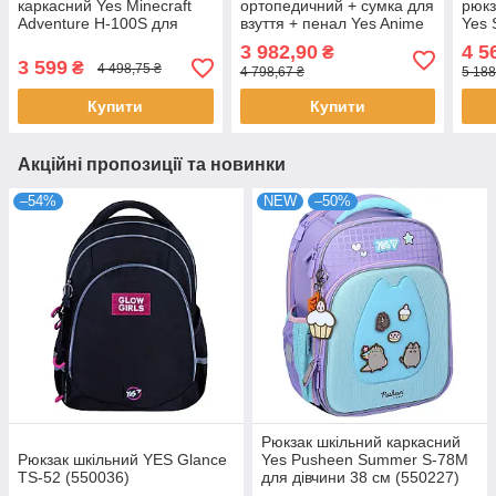
каркасний Yes Minecraft
ортопедичний + сумка для
рюкз
Adventure H-100S для
взуття + пенал Yes Anime
Yes 
хлопця 35 см + пенал +
S-101 (559807)
для 
3 982,90
4 5
₴
сумка для взуття YES
3 599
₴
4 498,75 ₴
4 798,67 ₴
5 188
Minecraft
Купити
Купити
Акційні пропозиції та новинки
–54%
NEW
–50%
Рюкзак шкільний каркасний
Рюкзак шкільний YES Glance
Yes Pusheen Summer S-78M
TS-52 (550036)
для дівчини 38 см (550227)