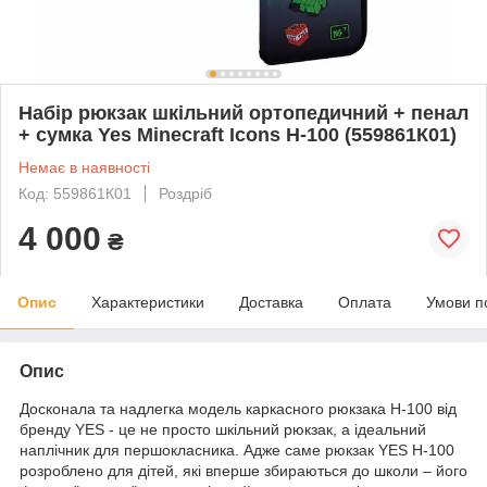
Набір рюкзак шкільний ортопедичний + пенал
+ сумка Yes Minecraft Icons H-100 (559861К01)
Немає в наявності
Код: 559861К01
Роздріб
4 000
₴
Опис
Характеристики
Доставка
Оплата
Умови п
Опис
Досконала та надлегка модель каркасного рюкзака H-100 від
бренду YES - це не просто шкільний рюкзак, а ідеальний
наплічник для першокласника. Адже саме рюкзак YES H-100
розроблено для дітей, які вперше збираються до школи – його