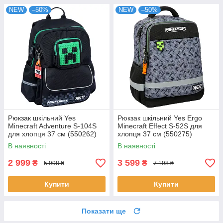
NEW
–50%
NEW
–50%
Рюкзак шкільний Yes
Рюкзак шкільний Yes Ergo
Minecraft Adventure S-104S
Minecraft Effect S-52S для
для хлопця 37 см (550262)
хлопця 37 см (550275)
В наявності
В наявності
2 999
3 599
₴
₴
5 998 ₴
7 198 ₴
Купити
Купити
Показати ще