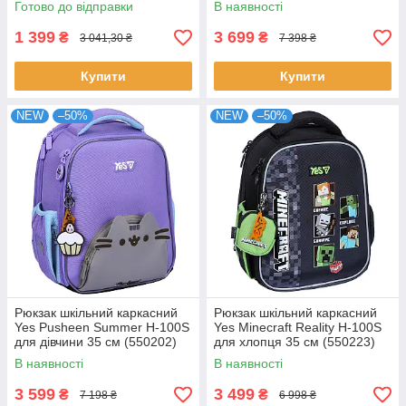
Готово до відправки
В наявності
1 399
3 699
₴
₴
3 041,30 ₴
7 398 ₴
Купити
Купити
NEW
–50%
NEW
–50%
Рюкзак шкільний каркасний
Рюкзак шкільний каркасний
Yes Pusheen Summer H-100S
Yes Minecraft Reality H-100S
для дівчини 35 см (550202)
для хлопця 35 см (550223)
В наявності
В наявності
3 599
3 499
₴
₴
7 198 ₴
6 998 ₴