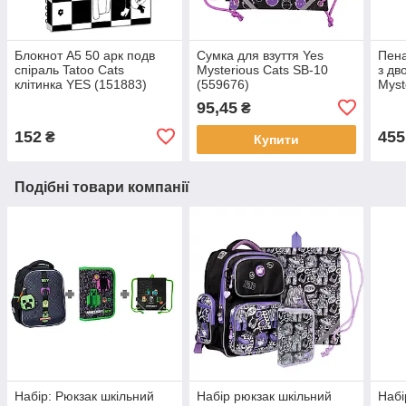
Блокнот А5 50 арк подв
Сумка для взуття Yes
Пена
cпіраль Tatoo Cats
Mysterious Cats SB-10
з дв
клітинка YES (151883)
(559676)
Myst
(533
95,45
₴
152
455
₴
Купити
Подібні товари компанії
Набір: Рюкзак шкільний
Набір рюкзак шкільний
Набі