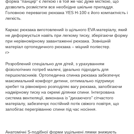
форма "панцир" є легкою і в той же час дуже місткою, що
дозволить розмістити все необхідне шкільне приладдя.
Головною перевагою рюкзака YES H-100 є його компактність і
легкість.
Каркас рюкзака виготовлений із щільного EVA матеріалу, який
не деформується навіть при легкому тиску, зберігаючи форму
при нерівномірному завантаженні рюкзака. Зовнішній
матеріал ортопедичного рюкзака – міцний поліестер.
r>
Розроблений спеціально для дітей, з урахуванням
фізіологічних потреб малечі, ідеально підходить для
першокласників. Ортопедична спинка рюкзака забезпечує
максимальний комфорт дитини, оптимально підтримує
хребет та рівномірно розподіляє вагу рюкзака, запобігаючи
надмірному тиску на окремі ділянки спини. Інтегрована
система вентиляції, виконана із "дихаючого" сітчастого
матеріалу, забезпечує постійний потік свіжого повітря, що
запобігає перегріванню спини під час носіння.
Анатомічні S-подібної форми ущільнені лямки знижують