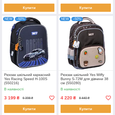
Купити
Купити
NEW
–50%
NEW
–50%
Рюкзак шкільний каркасний
Рюкзак шкільний Yes Miffy
Yes Racing Speed H-100S
Bunny S-72M для дівчини 38
(550216)
см (550280)
В наявності
В наявності
3 199
4 220
₴
₴
6 398 ₴
8 440 ₴
Купити
Купити