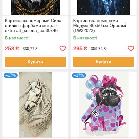
Картина за номерами Сила
Картина за номерами
стилю з фарбами металік
Медуза 40x50 см Оригамі
extra art_selena_ua 30х40
(LW32022)
Ідейка (KHO6669)
В наявності
В наявності
258
295
₴
₴
330,77 ₴
359,76 ₴
Купити
Купити
–17%
–17%