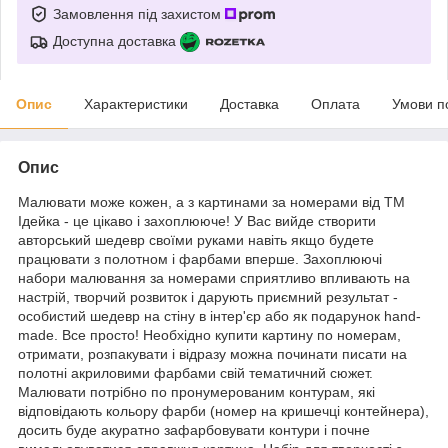
Замовлення під захистом
Доступна доставка
Опис
Характеристики
Доставка
Оплата
Умови п
Опис
Малювати може кожен, а з картинами за номерами від ТМ
Ідейка - це цікаво і захоплююче! У Вас вийде створити
авторський шедевр своїми руками навіть якщо будете
працювати з полотном і фарбами вперше. Захоплюючі
набори малювання за номерами сприятливо впливають на
настрій, творчий розвиток і дарують приємний результат -
особистий шедевр на стіну в інтер'єр або як подарунок hand-
made. Все просто! Необхідно купити картину по номерам,
отримати, розпакувати і відразу можна починати писати на
полотні акриловими фарбами свій тематичний сюжет.
Малювати потрібно по пронумерованим контурам, які
відповідають кольору фарби (номер на кришечці контейнера),
досить буде акуратно зафарбовувати контури і почне