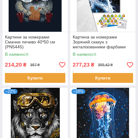
Картини за номерами
Картина за номерами
Смачне печиво 40*50 см
Зоряний скакун з
(PN5445)
металізованими фарбами
40х50 см Art Craft (11736-AC)
В наявності
В наявності
214,20
277,23
₴
₴
357 ₴
355,42 ₴
Купити
Купити
–22%
–18%