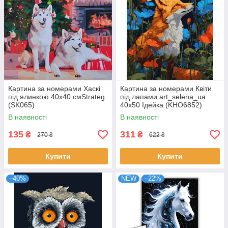
Картина за номерами Хаскі
Картина за номерами Квіти
під ялинкою 40х40 смStrateg
під лапами art_selena_ua
(SK065)
40х50 Ідейка (KHO6852)
В наявності
В наявності
135
311
₴
₴
270 ₴
622 ₴
Купити
Купити
–40%
NEW
–22%