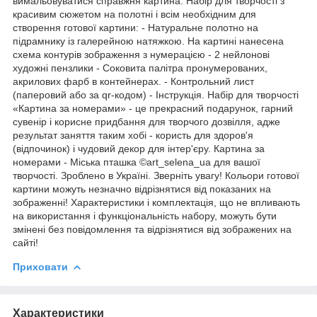
вимальовуватися справжня картина. Набір для творчості з
красивим сюжетом на полотні і всім необхідним для
створення готової картини: - Натуральне полотно на
підрамнику із галерейною натяжкою. На картині нанесена
схема контурів зображення з нумерацією - 2 нейлонові
художні пензлики - Соковита палітра пронумерованих,
акрилових фарб в контейнерах. - Контрольний лист
(паперовий або за qr-кодом) - Інструкція. Набір для творчості
«Картина за номерами» - це прекрасний подарунок, гарний
сувенір і корисне придбання для творчого дозвілля, адже
результат заняття таким хобі - користь для здоров'я
(відпочинок) і чудовий декор для інтер'єру. Картина за
номерами - Міська пташка ©art_selena_ua для вашої
творчості. Зроблено в Україні. Зверніть увагу! Кольори готової
картини можуть незначно відрізнятися від показаних на
зображенні! Характеристики і комплектація, що не впливають
на використання і функціональність набору, можуть бути
змінені без повідомлення та відрізнятися від зображених на
сайті!
Приховати
Характеристики