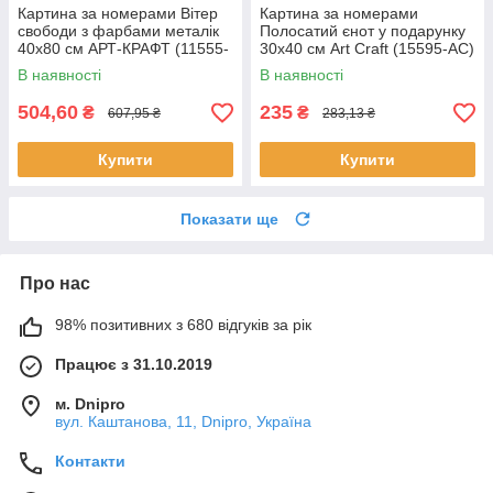
Картина за номерами Вітер
Картина за номерами
свободи з фарбами металік
Полосатий єнот у подарунку
40х80 см АРТ-КРАФТ (11555-
30х40 см Art Craft (15595-AC)
AC)
В наявності
В наявності
504,60
235
₴
₴
607,95 ₴
283,13 ₴
Купити
Купити
Показати ще
Про нас
98% позитивних з 680 відгуків за рік
Працює з 31.10.2019
м. Dnipro
вул. Каштанова, 11, Dnipro, Україна
Контакти