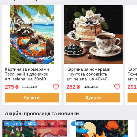
Картина за номерами
Картина за номерами
Карт
Тропічний відпочинок
Фруктова солодкість
Роже
art_selena_ua 30х40
art_selena_ua 40х40
art_
Ідейка (KHO6652)
Ідейка (KHO5681)
Ідей
275
282
291
₴
₴
331,33 ₴
320,45 ₴
Купити
Купити
Акційні пропозиції та новинки
Новинка
–50%
–50%