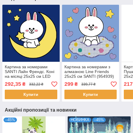
Картина за номерами
Картина за номерами з
Карт
SANTI Лайн Френдс. Коні
алмазною Line Friends
Пуш
на місяці 25х25 см LED
25х25 см SANTI (954939)
25х2
підсвітка (955014)
292,35
299
217
₴
₴
332,22 ₴
339,77 ₴
Купити
Купити
Акційні пропозиції та новинки
–45%
НОВИНКА
–45%