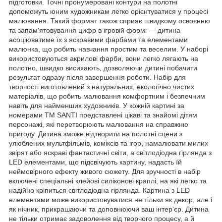
підготовки. Точні пронумеровані контури на полотні
допоможуть юним художникам легко орієнтуватися у процесі
малювання. Такий формат також сприяє швидкому освоєнню
та запам'ятовування цифр в ігровій формі — дитина
асоціюватиме їх з яскравими фарбами та елементами
малюнка, що робить навчання простим та веселим. У наборі
використовуються акрилові фарби, вони легко лягають на
полотно, швидко висихають, дозволяючи дитині побачити
результат одразу після завершення роботи. Набір для
творчості виготовлений з натуральних, екологічно чистих
матеріалів, що робить малювання комфортним і безпечним
навіть для найменших художників. У кожній картині за
номерами ТМ SANTI представлені цікаві та знайомі дітям
персонажі, які перетворюють малювання на справжню
пригоду. Дитина зможе відтворити на полотні сцени з
улюблених мультфільмів, коміксів та ігор, намалювати милих
звірят або яскраві фантастичні світи, а світлодіодна гірлянда з
LED елементами, що підсвічують картину, надасть їй
неймовірного ефекту живого сюжету. Для зручності в набір
включені спеціальні клейові силіконові краплі, на які легко та
надійно кріпиться світлодіодна гірлянда. Картина з LED
елементами може використовуватися не тільки як декор, але і
як нічник, прикрашаючи та доповнюючи ваш інтер'єр. Дитина
не тільки отримає задоволення від творчого процесу, а й