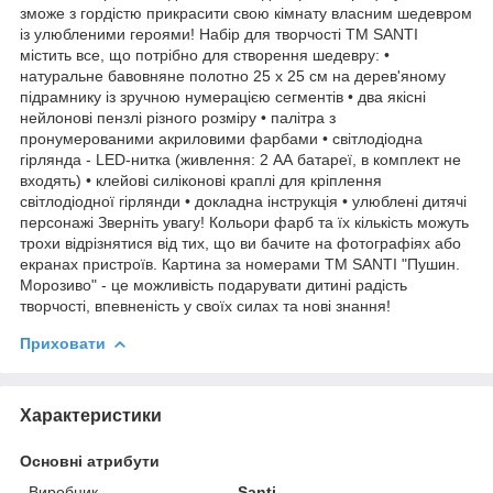
зможе з гордістю прикрасити свою кімнату власним шедевром
із улюбленими героями! Набір для творчості ТМ SANTI
містить все, що потрібно для створення шедевру: •
натуральне бавовняне полотно 25 х 25 см на дерев'яному
підрамнику із зручною нумерацією сегментів • два якісні
нейлонові пензлі різного розміру • палітра з
пронумерованими акриловими фарбами • світлодіодна
гірлянда - LED-нитка (живлення: 2 АА батареї, в комплект не
входять) • клейові силіконові краплі для кріплення
світлодіодної гірлянди • докладна інструкція • улюблені дитячі
персонажі Зверніть увагу! Кольори фарб та їх кількість можуть
трохи відрізнятися від тих, що ви бачите на фотографіях або
екранах пристроїв. Картина за номерами ТМ SANTI "Пушин.
Морозиво" - це можливість подарувати дитині радість
творчості, впевненість у своїх силах та нові знання!
Приховати
Характеристики
Основні атрибути
Виробник
Santi