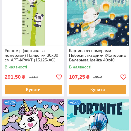
Ростомір (картина за
Картина за номерами
номерами) Пандочки 30х80
Небесні ліхтарики ©Катерина
см АРТ-КРАФТ (15125-AC)
Валерьїва Ідейка 40х40
(KHO4360)
В наявності
В наявності
291,50
107,25
₴
₴
530 ₴
195 ₴
Купити
Купити
–45%
–25%