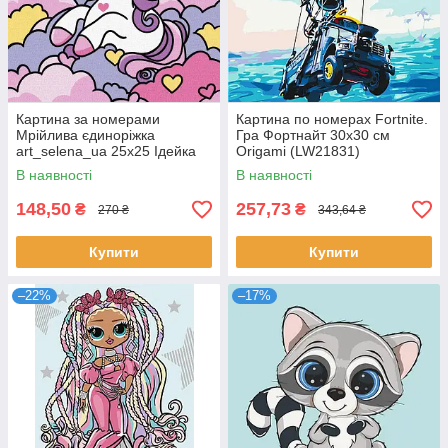
Картина за номерами
Картина по номерах Fortnite.
Мрійлива єдиноріжка
Гра Фортнайт 30x30 см
art_selena_ua 25х25 Ідейка
Origamі (LW21831)
(KHO6295)
В наявності
В наявності
148,50
257,73
₴
₴
270 ₴
343,64 ₴
Купити
Купити
–22%
–17%