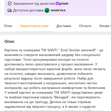
Замовлення під захистом
Доступна доставка
Опис
Характеристики
Доставка
Оплата
Умови 
Опис
Картина за номерами ТМ SANTI " Enid Sinclair werewolf" - це
можливість створити мальовничий шедевр без спеціальної
підготовки. Точні пронумеровані контури на полотні
допоможуть легко орієнтуватися у процесі малювання. У
наборі використовуються акрилові фарби, вони легко лягають
на полотно, швидко висихають, дозволяючи побачити
результат відразу після завершення роботи. Набір для
творчості виготовлений з натуральних, екологічно чистих
матеріалів, що робить малювання комфортним та безпечним.
У кожній картині за номерами ТМ SANTI представлені цікаві
та знайомі персонажі серіалу "Венздей", які перетворюють
малювання на цю пригоду. Дитина не тільки отримає
задоволення від творчого процесу, а й зможе з гордістю