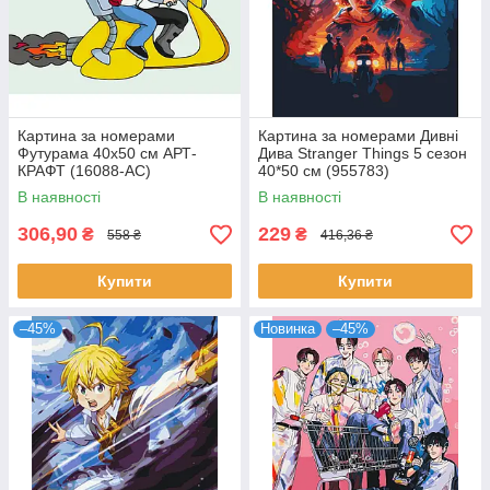
Картина за номерами
Картина за номерами Дивні
Футурама 40х50 см АРТ-
Дива Stranger Things 5 сезон
КРАФТ (16088-AC)
40*50 см (955783)
В наявності
В наявності
306,90
229
₴
₴
558 ₴
416,36 ₴
Купити
Купити
–45%
Новинка
–45%