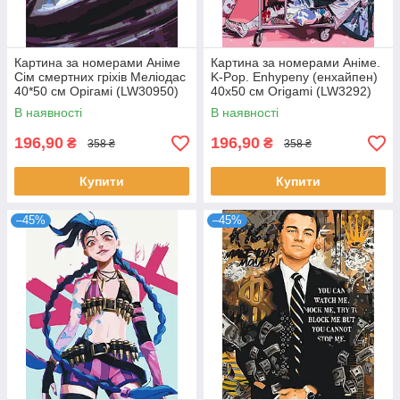
Картина за номерами Аніме
Картина за номерами Аніме.
Сім смертних гріхів Меліодас
K-Pop. Enhypenу (енхайпен)
40*50 см Орігамі (LW30950)
40x50 см Origami (LW3292)
В наявності
В наявності
196,90
196,90
₴
₴
358 ₴
358 ₴
Купити
Купити
–45%
–45%