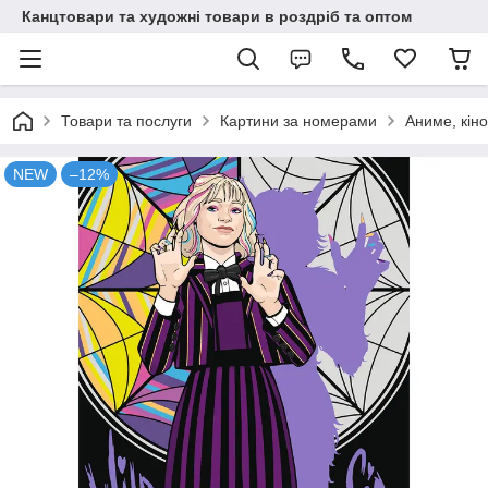
Канцтовари та художні товари в роздріб та оптом
Товари та послуги
Картини за номерами
Аниме, кіно
NEW
–12%