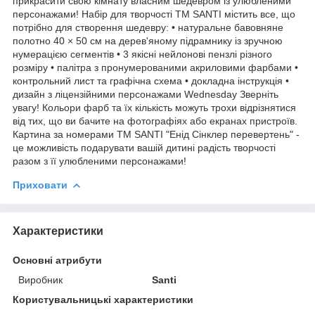
прикрасити свою кімнату власним шедевром із улюбленими
персонажами! Набір для творчості ТМ SANTI містить все, що
потрібно для створення шедевру: • натуральне бавовняне
полотно 40 × 50 см на дерев'яному підрамнику із зручною
нумерацією сегментів • 3 якісні нейлонові пензлі різного
розміру • палітра з пронумерованими акриловими фарбами •
контрольний лист та графічна схема • докладна інструкція •
дизайн з ліцензійними персонажами Wednesday Зверніть
увагу! Кольори фарб та їх кількість можуть трохи відрізнятися
від тих, що ви бачите на фотографіях або екранах пристроїв.
Картина за номерами ТМ SANTI "Енід Сінклер перевертень" -
це можливість подарувати вашій дитині радість творчості
разом з її улюбленими персонажами!
Приховати
Характеристики
Основні атрибути
Виробник
Santi
Користувальницькі характеристики