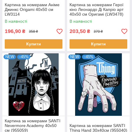
Картина за номерами Аніме
Картина за номерами Герої
Джинкс Origami 40x50 см
кіно Леонардо Ді Капріо арт
LW3114
40x50 см Оригамі (LW3478)
В наявності
В наявності
196,90
203,50
₴
₴
358 ₴
370 ₴
Купити
Купити
NEW
–45%
NEW
–45%
Картина за номерами SANTI
Nevermore Academy 40х50
Картина за номерами SANTI
см (955059)
Thing Hand 30х40см (955040)