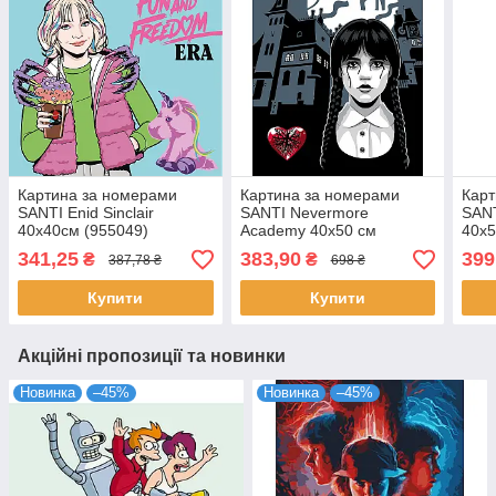
Картина за номерами
Картина за номерами
Карт
SANTI Enid Sinclair
SANTI Nevermore
SANT
40х40см (955049)
Academy 40х50 см
40х5
(955059)
341,25
383,90
399
₴
₴
387,78 ₴
698 ₴
Купити
Купити
Акційні пропозиції та новинки
Новинка
–45%
Новинка
–45%