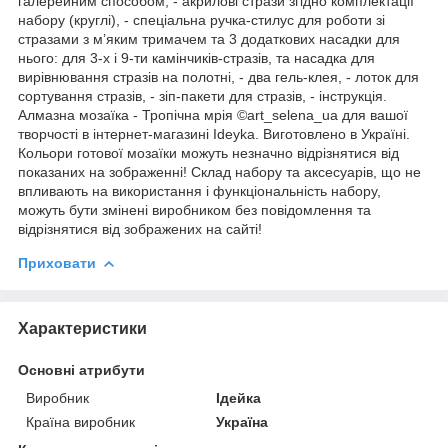
галерейним способом, - акрилові стрази згідно комплектації
набору (круглі), - спеціальна ручка-стилус для роботи зі
стразами з м’яким тримачем та 3 додаткових насадки для
нього: для 3-х і 9-ти камінчиків-стразів, та насадка для
вирівнювання стразів на полотні, - два гель-клея, - лоток для
сортування стразів, - зіп-пакети для стразів, - інструкція.
Алмазна мозаїка - Тропічна мрія ©art_selena_ua для вашої
творчості в інтернет-магазині Ideyka. Виготовлено в Україні.
Кольори готової мозаїки можуть незначно відрізнятися від
показаних на зображенні! Склад набору та аксесуарів, що не
впливають на використання і функціональність набору,
можуть бути змінені виробником без повідомлення та
відрізнятися від зображених на сайті!
Приховати
Характеристики
Основні атрибути
Виробник
Ідейка
Країна виробник
Україна