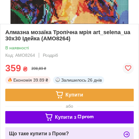
Алмазна мозаїка Тропічна мрія art_selena_ua
30х30 Ідейка (AMO8264)
В наявності
Код: AMO8264
Роздріб
359
₴
398,89 ₴
Економія
39.89 ₴
Залишилось
26 днів
Купити
або
Купити з
Що таке купити з Пром?