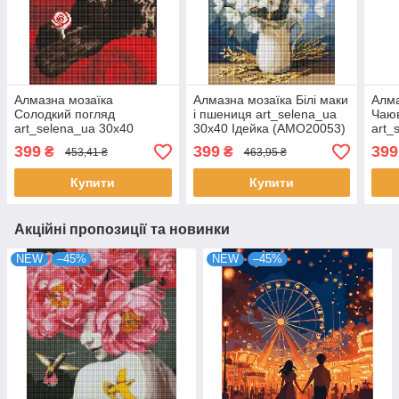
Алмазна мозаїка
Алмазна мозаїка Білі маки
Алма
Солодкий погляд
і пшениця art_selena_ua
Чаюв
art_selena_ua 30х40
30х40 Ідейка (AMO20053)
art_
Ідейка (AMO8291)
Ідей
399
399
399
₴
₴
453,41 ₴
463,95 ₴
Купити
Купити
Акційні пропозиції та новинки
NEW
–45%
NEW
–45%