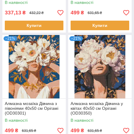
В наявності
В наявності
337,13
499
₴
₴
432,22 ₴
631,65 ₴
Купити
Купити
–21%
–21%
Алмазна мозаїка Дівчина з
Алмазна мозаїка Дівчина у
півоніями 40х50 см Орігамі
квітах 40х50 см Орігамі
(OD30301)
(OD30350)
В наявності
В наявності
499
499
₴
₴
631,65 ₴
631,65 ₴