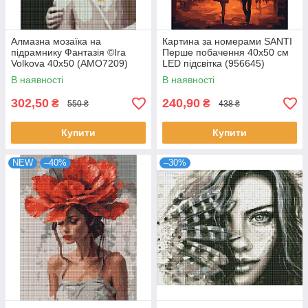
Алмазна мозаїка на
Картина за номерами SANTI
підрамнику Фантазія ©Ira
Перше побачення 40х50 см
Volkova 40х50 (AMO7209)
LED підсвітка (956645)
В наявності
В наявності
302,50
240,90
₴
₴
550 ₴
438 ₴
Купити
Купити
NEW
–40%
–30%