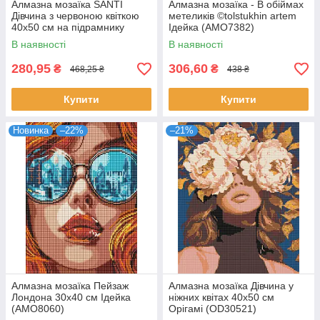
Алмазна мозаїка SANTI
Алмазна мозаїка - В обіймах
Дівчина з червоною квіткою
метеликів ©tolstukhin artem
40х50 см на підрамнику
Ідейка (AMO7382)
(956045)
В наявності
В наявності
280,95
306,60
₴
₴
468,25 ₴
438 ₴
Купити
Купити
Новинка
–22%
–21%
Алмазна мозаїка Пейзаж
Алмазна мозаїка Дівчина у
Лондона 30х40 см Ідейка
ніжних квітах 40х50 см
(AMO8060)
Орігамі (OD30521)