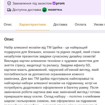
Замовлення під захистом
Доступна доставка
Опис
Характеристики
Доставка
Оплата
Умови 
Опис
Набір алмазної мозаїки від ТМ Ідейка - це найкращий
подарунок для близьких, коханих та рідних людей, який стане
незабутнім презентом завдяки сучасному дизайну сюжетів!
Викладка картин алмазною технікою є чудовим заняттям для
зняття стресу, медитації та релаксу. Завдяки ефекту 5D,
картини мають дивовижний, чаруючий об’ємний вигляд, який
поглиблюється за допомогою огранювання кожного
камінчика. Для вас ТМ Ідейка підготувала найяскравіші та
найгарніші набори алмазної мозаїки на підрамнику, котрі не
потребують додаткового оформлення в багетну рамку. Після
закінчення роботи картина вже має закінчений вигляд і готова
прикрашати вашу оселю. Склад набору: - полотно з клейовим
шаром і кольоровою схемою, яке оформлено на підрамник