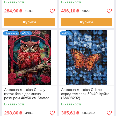
см Strateg (JSFH85873)
В наявності
В наявності
284,90
496,10
₴
₴
518 ₴
902 ₴
Купити
Купити
Новинка
–40%
–28%
Алмазна мозаїка Сова у
Алмазна мозаїка Світло
квітах без підрамника
серед темряви 30х40 Ідейка
розміром 40х50 см Strateg
(AMO8292)
(JSFH85881)
В наявності
В наявності
298,80
365,61
₴
₴
498 ₴
507,79 ₴