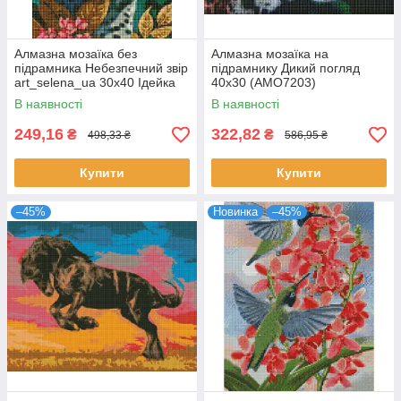
Алмазна мозаїка без
Алмазна мозаїка на
підрамника Небезпечний звір
підрамнику Дикий погляд
art_selena_ua 30х40 Ідейка
40х30 (AMO7203)
(AMC7798)
В наявності
В наявності
249,16
322,82
₴
₴
498,33 ₴
586,95 ₴
Купити
Купити
–45%
Новинка
–45%