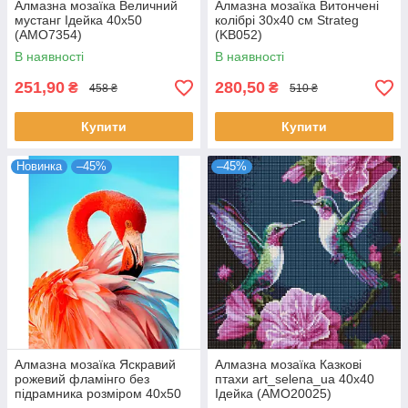
Алмазна мозаїка Величний
Алмазна мозаїка Витончені
мустанг Ідейка 40х50
колібрі 30х40 см Strateg
(AMO7354)
(KB052)
В наявності
В наявності
251,90
280,50
₴
₴
458 ₴
510 ₴
Купити
Купити
Новинка
–45%
–45%
Алмазна мозаїка Яскравий
Алмазна мозаїка Казкові
рожевий фламінго без
птахи art_selena_ua 40х40
підрамника розміром 40х50
Ідейка (AMO20025)