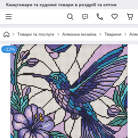
Канцтовари та художні товари в роздріб та оптом
Товари та послуги
Алмазна мозаїка
Тварини
Алма
–12%