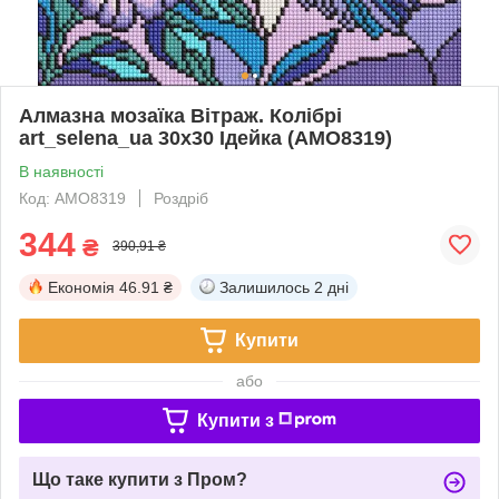
Алмазна мозаїка Вітраж. Колібрі
art_selena_ua 30х30 Ідейка (AMO8319)
В наявності
Код: AMO8319
Роздріб
344
₴
390,91 ₴
Економія
46.91 ₴
Залишилось
2 дні
Купити
або
Купити з
Що таке купити з Пром?