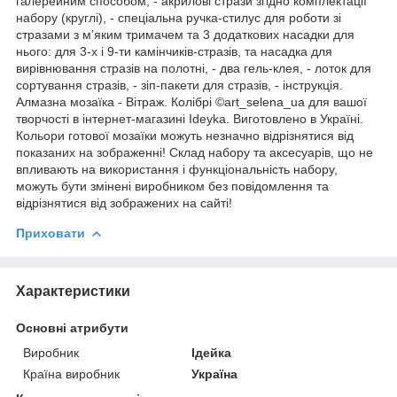
галерейним способом, - акрилові стрази згідно комплектації
набору (круглі), - спеціальна ручка-стилус для роботи зі
стразами з м’яким тримачем та 3 додаткових насадки для
нього: для 3-х і 9-ти камінчиків-стразів, та насадка для
вирівнювання стразів на полотні, - два гель-клея, - лоток для
сортування стразів, - зіп-пакети для стразів, - інструкція.
Алмазна мозаїка - Вітраж. Колібрі ©art_selena_ua для вашої
творчості в інтернет-магазині Ideyka. Виготовлено в Україні.
Кольори готової мозаїки можуть незначно відрізнятися від
показаних на зображенні! Склад набору та аксесуарів, що не
впливають на використання і функціональність набору,
можуть бути змінені виробником без повідомлення та
відрізнятися від зображених на сайті!
Приховати
Характеристики
Основні атрибути
Виробник
Ідейка
Країна виробник
Україна