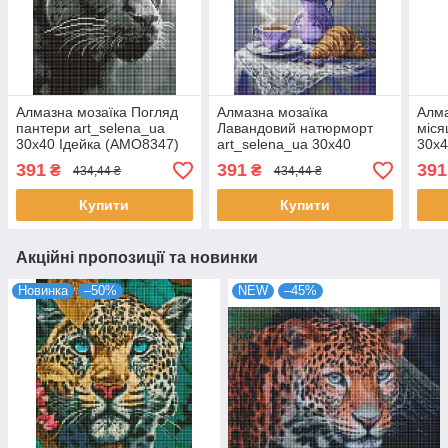
Алмазна мозаїка Погляд
Алмазна мозаїка
Алма
пантери art_selena_ua
Лавандовий натюрморт
міся
30х40 Ідейка (AMO8347)
art_selena_ua 30х40
30х4
Ідейка (AMO8208)
391
391
391
₴
₴
434,44 ₴
434,44 ₴
Купити
Купити
Акційні пропозиції та новинки
Новинка
–50%
NEW
–45%