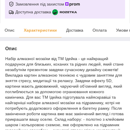
Замовлення під захистом
Доступна доставка
Опис
Характеристики
Доставка
Оплата
Умови 
Опис
Набір алмазної мозаїки від ТМ Ідейка - це найкращий
подарунок для близьких, коханих та рідних людей, який стане
незабутнім презентом завдяки сучасному дизайну сюжетів!
Викладка картин алмазною технікою є чудовим заняттям для
зняття стресу, медитації та релаксу. Завдяки ефекту 5D,
картини мають дивовижний, чаруючий об’ємний вигляд, який
поглиблюється за допомогою огранювання кожного
камінчика. Для вас ТМ Ідейка підготувала найяскравіші та
найгарніші набори алмазної мозаїки на підрамнику, котрі не
потребують додаткового оформлення в багетну рамку. Після
закінчення роботи картина вже має закінчений вигляд і готова
прикрашати вашу оселю. Склад набору: - полотно з клейовим
шаром і кольоровою схемою, яке оформлено на підрамник