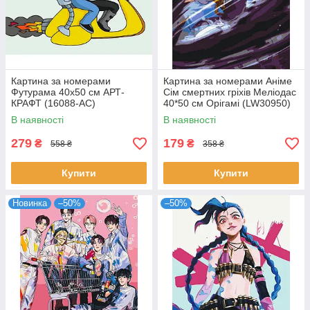
Картина за номерами
Картина за номерами Аніме
Футурама 40х50 см АРТ-
Сім смертних гріхів Меліодас
КРАФТ (16088-AC)
40*50 см Орігамі (LW30950)
В наявності
В наявності
279
179
₴
₴
558 ₴
358 ₴
Купити
Купити
Новинка
–50%
–50%