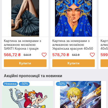
Картина за номерами з
Картина за номерами з
Карт
алмазною мозаїкою
алмазною мозаїкою
алма
SANTI Корона і грація
Українська красуня 40x50
40x5
30х50 см (956348)
см ©pollypop92 Santi
566,72
578,70
599
₴
₴
644 ₴
643 ₴
(954691)
Купити
Купити
Акційні пропозиції та новинки
Новинка
–50%
–50%