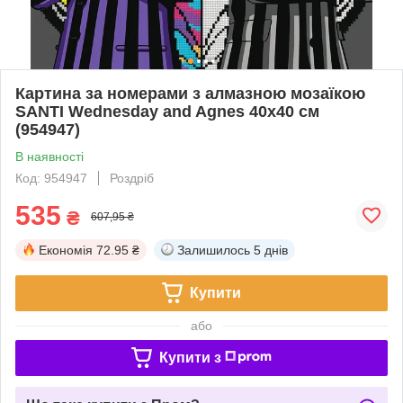
Картина за номерами з алмазною мозаїкою
SANTI Wednesday and Agnes 40х40 см
(954947)
В наявності
Код: 954947
Роздріб
535
₴
607,95 ₴
Економія
72.95 ₴
Залишилось
5 днів
Купити
або
Купити з