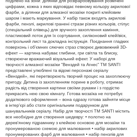
поділено на зони: ділянки для розфарбовування розмічені
цифрами, кожна з яких відповідає певному кольору акрилової
фарби, а ділянки для алмазної мозаїки покриті клейовим
шаром і мають маркування. У набір також входять акрилові
фарби, пензлі, акрилові гранені стрази різних кольорів, стілус
(спеціальний олівець) для зручного захоплення каміння,
пластиковий лоток для їх сортування, силіконовий клей/віск,
контрольний лист та докладна інструкція. Поєднання гладких
поверхонь і об'ємних сяючих страз створює дивовижний 3D-
ефект — картина набуває глибини, гри світла та блиску,
створюючи вражаючий візуальний ефект. У наборі для
творчості алмазної мозаїки "Венздей та Агнес" ТМ SANTI
представлені улюблені та відомі персонажі серіалу
«Венздей», які перетворюють творчий процес на захоплюючу
пригоду. Дитина із захопленням порине в роботу, отримає
радість від створення картини своїми руками і з гордістю
прикрасить нею свою кімнату. Готова мозаїка не потребує
додаткового оформлення – вона одразу готова зайняти місце
в інтер'єрі або стати оригінальним подарунком для
шанувальників серіалу. Набір для творчості TM SANTI містить
все необхідне для створення шедевру: • полотно на
дерев'яному підрамнику з клейкою основою для мозаїки та
пронумерованою схемою для малювання • набір акрилових
пронумерованих фарб для малювання • набір пензлів для