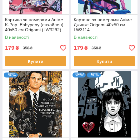
Картина за номерами Аніме.
Картина за номерами Аніме
K-Pop. Enhypenу (енхайпен)
Джинкс Origami 40x50 см
40x50 см Origami (LW3292)
LW3114
В наявності
В наявності
179
179
₴
₴
358 ₴
358 ₴
Купити
Купити
–50%
NEW
–50%