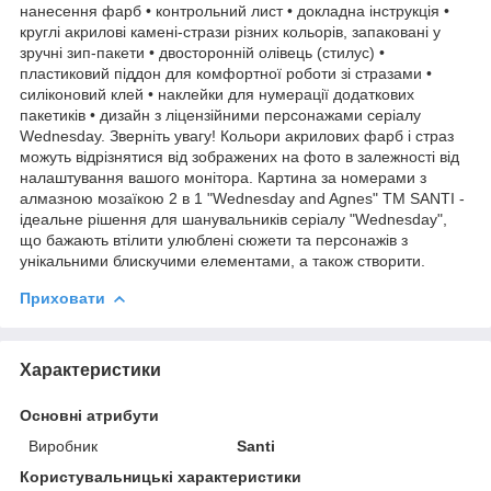
нанесення фарб • контрольний лист • докладна інструкція •
круглі акрилові камені-стрази різних кольорів, запаковані у
зручні зип-пакети • двосторонній олівець (стилус) •
пластиковий піддон для комфортної роботи зі стразами •
силіконовий клей • наклейки для нумерації додаткових
пакетиків • дизайн з ліцензійними персонажами серіалу
Wednesday. Зверніть увагу! Кольори акрилових фарб і страз
можуть відрізнятися від зображених на фото в залежності від
налаштування вашого монітора. Картина за номерами з
алмазною мозаїкою 2 в 1 "Wednesday and Agnes" ТМ SANTI -
ідеальне рішення для шанувальників серіалу "Wednesday",
що бажають втілити улюблені сюжети та персонажів з
унікальними блискучими елементами, а також створити.
Приховати
Характеристики
Основні атрибути
Виробник
Santi
Користувальницькі характеристики