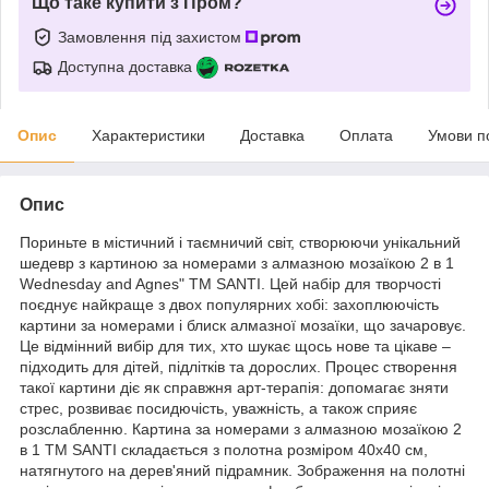
Що таке купити з Пром?
Замовлення під захистом
Доступна доставка
Опис
Характеристики
Доставка
Оплата
Умови п
Опис
Пориньте в містичний і таємничий світ, створюючи унікальний
шедевр з картиною за номерами з алмазною мозаїкою 2 в 1
Wednesday and Agnes" ТМ SANTI. Цей набір для творчості
поєднує найкраще з двох популярних хобі: захоплюючість
картини за номерами і блиск алмазної мозаїки, що зачаровує.
Це відмінний вибір для тих, хто шукає щось нове та цікаве –
підходить для дітей, підлітків та дорослих. Процес створення
такої картини діє як справжня арт-терапія: допомагає зняти
стрес, розвиває посидючість, уважність, а також сприяє
розслабленню. Картина за номерами з алмазною мозаїкою 2
в 1 ТМ SANTI складається з полотна розміром 40х40 см,
натягнутого на дерев'яний підрамник. Зображення на полотні