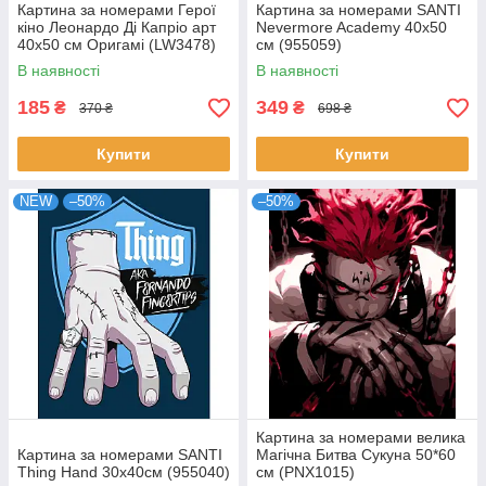
Картина за номерами Герої
Картина за номерами SANTI
кіно Леонардо Ді Капріо арт
Nevermore Academy 40х50
40x50 см Оригамі (LW3478)
см (955059)
В наявності
В наявності
185
349
₴
₴
370 ₴
698 ₴
Купити
Купити
NEW
–50%
–50%
Картина за номерами велика
Картина за номерами SANTI
Магічна Битва Сукуна 50*60
Thing Hand 30х40см (955040)
см (PNX1015)