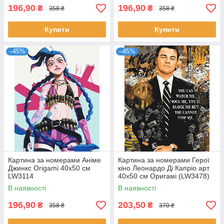
196,90
196,90
₴
₴
358 ₴
358 ₴
Купити
Купити
–45%
–45%
Картина за номерами Аніме
Картина за номерами Герої
Джинкс Origami 40x50 см
кіно Леонардо Ді Капріо арт
LW3114
40x50 см Оригамі (LW3478)
В наявності
В наявності
196,90
203,50
₴
₴
358 ₴
370 ₴