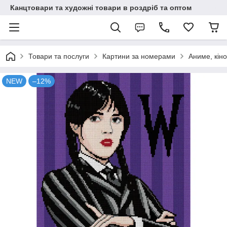
Канцтовари та художні товари в роздріб та оптом
Товари та послуги
Картини за номерами
Аниме, кіно
NEW
–12%