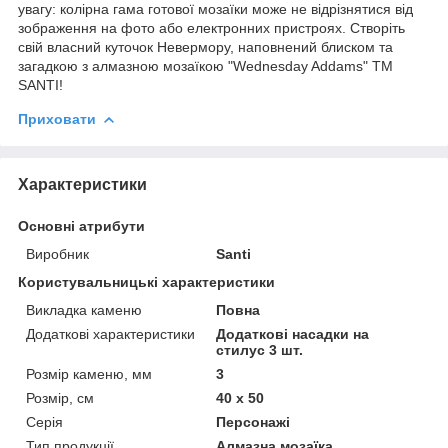
увагу: колірна гама готової мозаїки може не відрізнятися від
зображення на фото або електронних пристроях. Створіть
свій власний куточок Невермору, наповнений блиском та
загадкою з алмазною мозаїкою "Wednesday Addams" ТМ
SANTI!
Приховати
Характеристики
Основні атрибути
Виробник
Santi
Користувальницькі характеристики
Викладка каменю
Повна
Додаткові характеристики
Додаткові насадки на
стилус 3 шт.
Розмір каменю, мм
3
Розмір, см
40 х 50
Серія
Персонажі
Тип продукції
Алмазна мозаїка