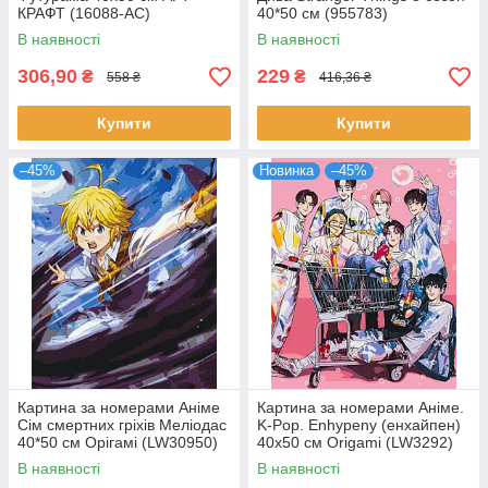
КРАФТ (16088-AC)
40*50 см (955783)
В наявності
В наявності
306,90
229
₴
₴
558 ₴
416,36 ₴
Купити
Купити
–45%
Новинка
–45%
Картина за номерами Аніме
Картина за номерами Аніме.
Сім смертних гріхів Меліодас
K-Pop. Enhypenу (енхайпен)
40*50 см Орігамі (LW30950)
40x50 см Origami (LW3292)
В наявності
В наявності