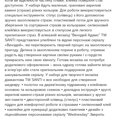
Коли ви відклеюєте частину плівки, клейка поверхня стає
доступною. У наборі йдуть маленькі, грановані акрилові
камені (стрази) різних кольорів. Для роботи використовуються
спеціальні інструменти: стілус (олівець) з його допомогою
зручно захоплювати стрази; пластиковий лоток для зручного
зберігання та сортування стразів за кольорами; силіконовий
клей/віск використовується зі стилусом для легкого
прилипання страз. В алмазній мозаїці "Венздей Адамс" ТМ
SANTI представлені улюблені та відомі персонажі серіалу
«Венздей», які перетворюють творчий процес на захоплюючу
пригоду. Дитина із захопленням порине в роботу, отримає
радість від створення картини своїми руками і з гордістю
прикрасить нею свою кімнату. Готова мозаїка не потребує
додаткового оформлення – вона одразу готова зайняти місце
в інтер'єрі або стати оригінальним подарунком для
шанувальників серіалу. У наборі для творчості мозаїка
діамантова ТМ SANTI є все необхідне для створення
шедевру: • полотно на дерев'яному підрамнику з клейовою
основою та кольоровою схемою • докладна інструкція • круглі
акрилові камені-стрази різних кольорів, запаковані у зручні
зип-пакети • двосторонній олівець (стилус) • пластиковий
піддон для комфортної роботи зі стразами • силіконовий клей
• наклейки для нумерації додаткових пакетиків • дизайн з
ліцензійними персонажами серіалу "Wednesday" Зверніть