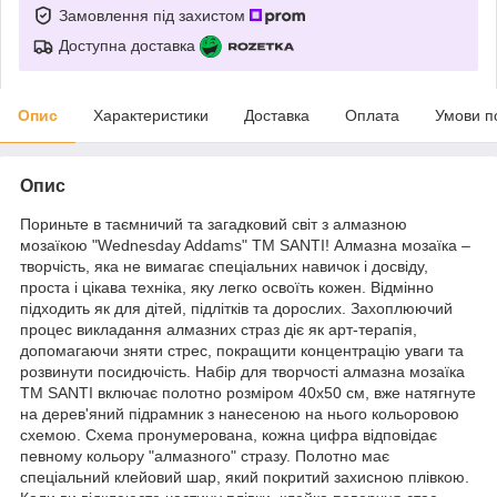
Замовлення під захистом
Доступна доставка
Опис
Характеристики
Доставка
Оплата
Умови п
Опис
Пориньте в таємничий та загадковий світ з алмазною
мозаїкою "Wednesday Addams" ТМ SANTI! Алмазна мозаїка –
творчість, яка не вимагає спеціальних навичок і досвіду,
проста і цікава техніка, яку легко освоїть кожен. Відмінно
підходить як для дітей, підлітків та дорослих. Захоплюючий
процес викладання алмазних страз діє як арт-терапія,
допомагаючи зняти стрес, покращити концентрацію уваги та
розвинути посидючість. Набір для творчості алмазна мозаїка
ТМ SANTI включає полотно розміром 40х50 см, вже натягнуте
на дерев'яний підрамник з нанесеною на нього кольоровою
схемою. Схема пронумерована, кожна цифра відповідає
певному кольору "алмазного" стразу. Полотно має
спеціальний клейовий шар, який покритий захисною плівкою.