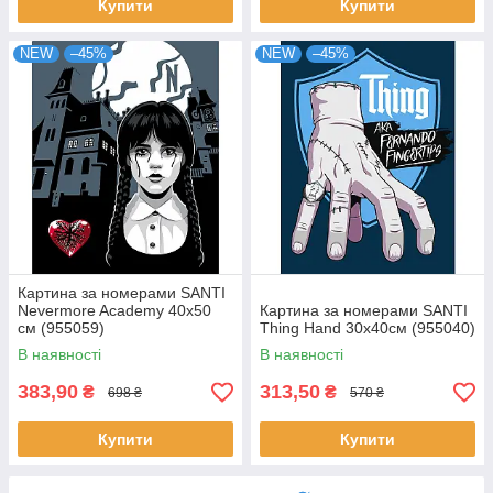
Купити
Купити
NEW
–45%
NEW
–45%
Картина за номерами SANTI
Nevermore Academy 40х50
Картина за номерами SANTI
см (955059)
Thing Hand 30х40см (955040)
В наявності
В наявності
383,90
313,50
₴
₴
698 ₴
570 ₴
Купити
Купити