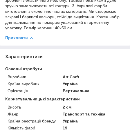
зроблені з еластичного нейлону. Такими пензликами дуже
зручно замальовувати всі контури. 3. Акрилові фарби
виготовлені з екологічно чистих матеріалів. Ми створюємо
яскраві і барвисті кольори, стійкі до вицвітання. Кожен набір
для малювання по номерам упакований в герметичну
упаковку. Розмір картини: 40х50 см.
Приховати
Характеристики
Основні атрибути
Виробник
Art Craft
Країна виробник
Україна
Орієнтація
Вертикальна
Користувальницькі характеристики
Висота
2 см.
Жанр
Транспорт та техніка
Країна реєстрації бренду
Україна
Кількість фарб
19