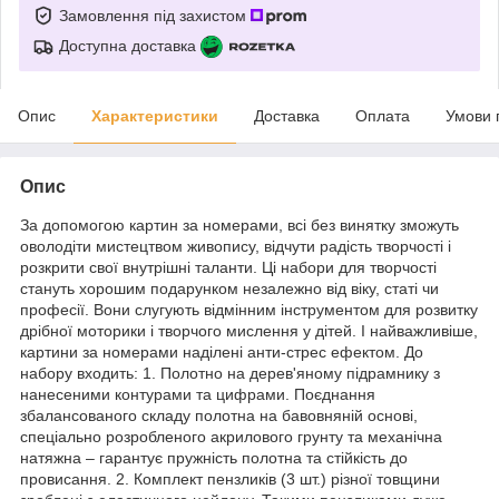
Замовлення під захистом
Доступна доставка
Опис
Характеристики
Доставка
Оплата
Умови 
Опис
За допомогою картин за номерами, всі без винятку зможуть
оволодіти мистецтвом живопису, відчути радість творчості і
розкрити свої внутрішні таланти. Ці набори для творчості
стануть хорошим подарунком незалежно від віку, статі чи
професії. Вони слугують відмінним інструментом для розвитку
дрібної моторики і творчого мислення у дітей. І найважливіше,
картини за номерами наділені анти-стрес ефектом. До
набору входить: 1. Полотно на дерев'яному підрамнику з
нанесеними контурами та цифрами. Поєднання
збалансованого складу полотна на бавовняній основі,
спеціально розробленого акрилового грунту та механічна
натяжна – гарантує пружність полотна та стійкість до
провисання. 2. Комплект пензликів (3 шт.) різної товщини