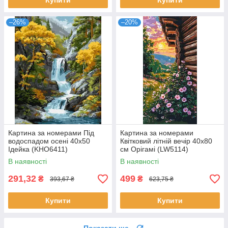
Купити
Купити
–26%
–20%
Картина за номерами Під
Картина за номерами
водоспадом осені 40х50
Квітковий літній вечір 40x80
Ідейка (KHO6411)
см Орігамі (LW5114)
В наявності
В наявності
291,32
499
₴
₴
393,67 ₴
623,75 ₴
Купити
Купити