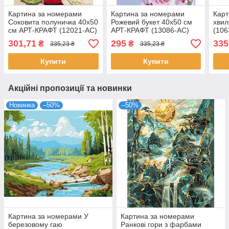
Картина за номерами
Картина за номерами
Карт
Соковита полуничка 40х50
Рожевий букет 40х50 см
хвил
см АРТ-КРАФТ (12021-AC)
АРТ-КРАФТ (13086-AC)
(106
301,71
295
335
₴
₴
335,23 ₴
335,23 ₴
Купити
Купити
Акційні пропозиції та новинки
Новинка
–50%
–50%
Картина за номерами У
Картина за номерами
березовому гаю
Ранкові гори з фарбами