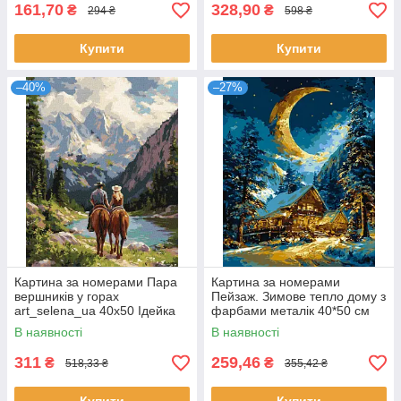
161,70
328,90
₴
₴
294 ₴
598 ₴
Купити
Купити
–40%
–27%
Картина за номерами Пара
Картина за номерами
вершників у горах
Пейзаж. Зимове тепло дому з
art_selena_ua 40х50 Ідейка
фарбами металік 40*50 см
(KHO8710)
Орігамі (LW1605-01)
В наявності
В наявності
311
259,46
₴
₴
518,33 ₴
355,42 ₴