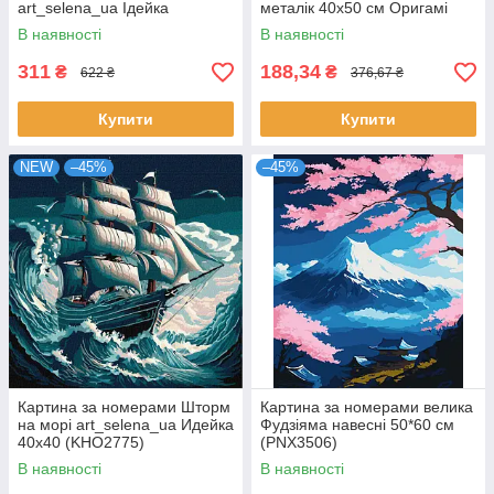
art_selena_ua Ідейка
металік 40x50 см Оригамі
(KHO6341)
(LW3452)
В наявності
В наявності
311
188,34
₴
₴
622 ₴
376,67 ₴
Купити
Купити
NEW
–45%
–45%
Картина за номерами Шторм
Картина за номерами велика
на морі art_selena_ua Идейка
Фудзіяма навесні 50*60 см
40х40 (KHO2775)
(PNX3506)
В наявності
В наявності