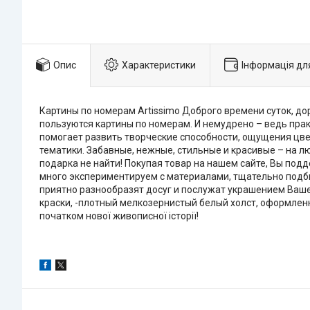
Опис
Характеристики
Інформація дл
Картины по номерам Artissimo Доброго времени суток, д
пользуются картины по номерам. И немудрено – ведь п
помогает развить творческие способности, ощущения цве
тематики. Забавные, нежные, стильные и красивые – на лю
подарка не найти! Покупая товар на нашем сайте, Вы под
много экспериментируем с материалами, тщательно подб
приятно разнообразят досуг и послужат украшением Ваш
краски, -плотный мелкозернистый белый холст, оформленн
початком нової живописної історії!