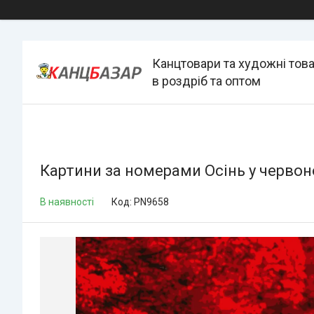
Канцтовари та художні тов
в роздріб та оптом
Картини за номерами Осінь у червон
В наявності
Код:
PN9658