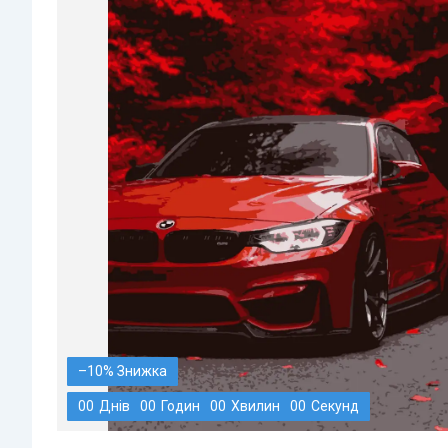
–10%
0
0
Днів
0
0
Годин
0
0
Хвилин
0
0
Секунд