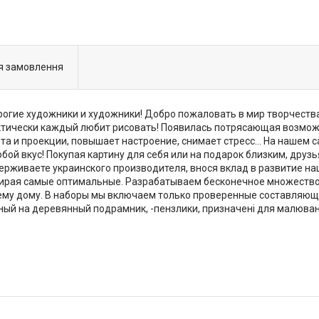
я замовлення
орогие художники и художники! Добро пожаловать в мир творчеств
рактически каждый любит рисовать! Появилась потрясающая возм
та и проекции, повышает настроение, снимает стресс… На нашем 
бой вкус! Покупая картину для себя или на подарок близким, друз
держиваете украинского производителя, внося вклад в развитие 
ирая самые оптимальные. Разрабатываем бесконечное множество
ему дому. В наборы мы включаем только проверенные составляющи
ый на деревянный подрамник, -пензлики, призначені для малюванн