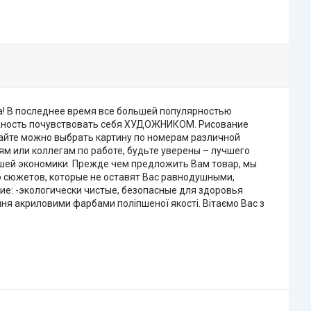
а! В последнее время все большей популярностью
ожность почувствовать себя ХУДОЖНИКОМ. Рисование
сайте можно выбрать картину по номерам различной
ьям или коллегам по работе, будьте уверены – лучшего
нашей экономики. Прежде чем предложить Вам товар, мы
 сюжетов, которые не оставят Вас равнодушными,
е: -экологически чистые, безопасные для здоровья
я акриловими фарбами поліпшеної якості. Вітаємо Вас з