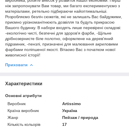
виробника, робите внесок у розвиток нашої економіки. Перш
ніж запропонувати Вам товар, ми багато експериментуємо з
матеріалами, ретельно підбираючи найоптимальніші.
Розробляємо безліч сюжетів, які не залишать Вас байдужими,
приємно урізноманітнюють дозвілля та будуть прикрасою
Вашого будинку. В набори входять лише перевірені складові:
-екологічно чисті, безпечні для здоров'я фарби, -Щільне
дрібнозернисте біле полотно, оформлене на дерев'яний
підрамник, -пензлі, призначені для малювання акриловими
фарбами поліпшеної якості. Вітаємо Вас з початком нової
живописної історії!
Приховати
Характеристики
Основні атрибути
Виробник
Artissimo
Країна виробник
Україна
Жанр
Пейзаж / природа
Кількість кольорів
17