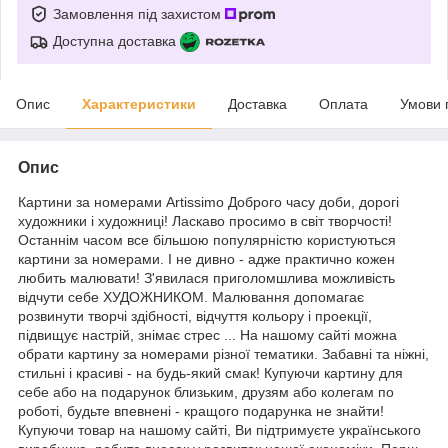
Замовлення під захистом
Доступна доставка
Опис
Характеристики
Доставка
Оплата
Умови 
Опис
Картини за номерами Artissimo Доброго часу доби, дорогі
художники і художниці! Ласкаво просимо в світ творчості!
Останнім часом все більшою популярністю користуються
картини за номерами. І не дивно - адже практично кожен
любить малювати! З'явилася приголомшлива можливість
відчути себе ХУДОЖНИКОМ. Малювання допомагає
розвинути творчі здібності, відчуття кольору і проекції,
підвищує настрій, знімає стрес ... На нашому сайті можна
обрати картину за номерами різної тематики. Забавні та ніжні,
стильні і красиві - на будь-який смак! Купуючи картину для
себе або на подарунок близьким, друзям або колегам по
роботі, будьте впевнені - кращого подарунка не знайти!
Купуючи товар на нашому сайті, Ви підтримуєте українського