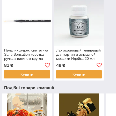
Пензлик худож. синтетика
Лак акриловый глянцевый
Santi Sensation коротка
для картин и алмазной
ручка з вигином кругла
мозаики Идейка 20 мл
№0. код: 310770
(AL001)
81
49
₴
₴
Купити
Купити
Подібні товари компанії