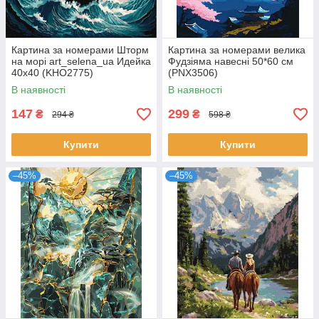
Картина за номерами Шторм
Картина за номерами велика
на морі art_selena_ua Идейка
Фудзіяма навесні 50*60 см
40х40 (KHO2775)
(PNX3506)
В наявності
В наявності
147
299
₴
₴
294 ₴
598 ₴
Купити
Купити
–45%
–45%