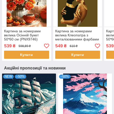
Картина за номерами
Картина за номерами
Карт
велика Осінній букет
велика Клеопатра з
вели
50*60 см (PNX9746)
металізованими фарбами
50*6
50*60 см (PNX6131)
539
549
539
₴
₴
598,89 ₴
610 ₴
Купити
Купити
Акційні пропозиції та новинки
NEW
–50%
–50%