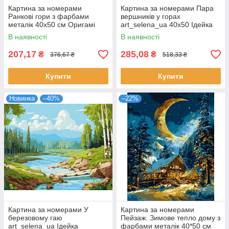
Картина за номерами
Картина за номерами Пара
Ранкові гори з фарбами
вершників у горах
металік 40x50 см Оригамі
art_selena_ua 40х50 Ідейка
(LW3452)
(KHO8710)
В наявності
В наявності
207,17
285,08
₴
₴
376,67 ₴
518,33 ₴
Купити
Купити
Новинка
–40%
–22%
Картина за номерами У
Картина за номерами
березовому гаю
Пейзаж. Зимове тепло дому з
art_selena_ua Ідейка
фарбами металік 40*50 см