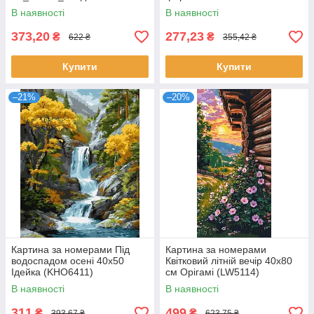
(KHO6341)
Орігамі (LW1605-01)
В наявності
В наявності
373,20
277,23
₴
₴
622 ₴
355,42 ₴
Купити
Купити
–21%
–20%
Картина за номерами Під
Картина за номерами
водоспадом осені 40х50
Квітковий літній вечір 40x80
Ідейка (KHO6411)
см Орігамі (LW5114)
В наявності
В наявності
311
499
₴
₴
393,67 ₴
623,75 ₴