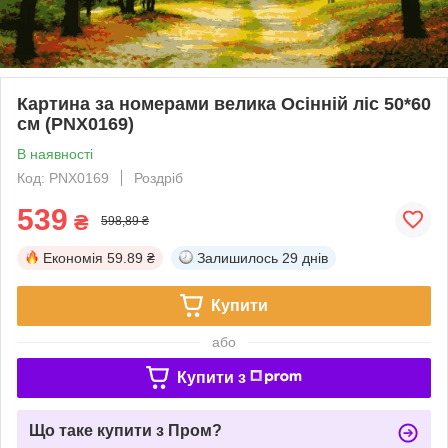
Картина за номерами велика Осінній ліс 50*60
см (PNX0169)
В наявності
Код: PNX0169
Роздріб
539
₴
598,89 ₴
Економія
59.89 ₴
Залишилось
29 днів
Купити
або
Купити з
Що таке купити з Пром?