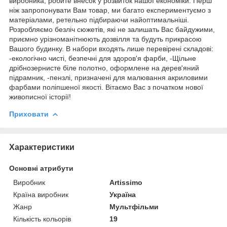
виробника, робите внесок у розвиток нашої економіки. Перш
ніж запропонувати Вам товар, ми багато експериментуємо з
матеріалами, ретельно підбираючи найоптимальніші.
Розробляємо безліч сюжетів, які не залишать Вас байдужими,
приємно урізноманітнюють дозвілля та будуть прикрасою
Вашого будинку. В набори входять лише перевірені складові:
-екологічно чисті, безпечні для здоров'я фарби, -Щільне
дрібнозернисте біле полотно, оформлене на дерев'яний
підрамник, -пензлі, призначені для малювання акриловими
фарбами поліпшеної якості. Вітаємо Вас з початком нової
живописної історії!
Приховати
Характеристики
Основні атрибути
Виробник
Artissimo
Країна виробник
Україна
Жанр
Мультфільми
Кількість кольорів
19