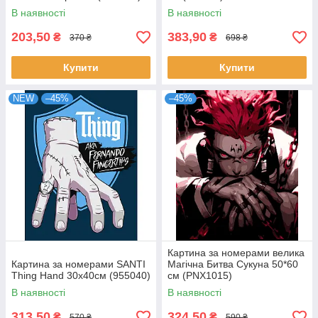
В наявності
В наявності
203,50
383,90
₴
₴
370 ₴
698 ₴
Купити
Купити
NEW
–45%
–45%
Картина за номерами велика
Картина за номерами SANTI
Магічна Битва Сукуна 50*60
Thing Hand 30х40см (955040)
см (PNX1015)
В наявності
В наявності
313,50
324,50
₴
₴
570 ₴
590 ₴