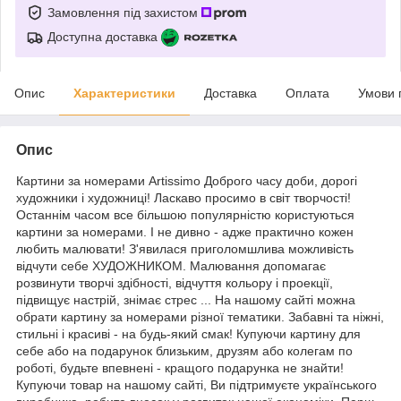
Замовлення під захистом
Доступна доставка
Опис
Характеристики
Доставка
Оплата
Умови 
Опис
Картини за номерами Artissimo Доброго часу доби, дорогі
художники і художниці! Ласкаво просимо в світ творчості!
Останнім часом все більшою популярністю користуються
картини за номерами. І не дивно - адже практично кожен
любить малювати! З'явилася приголомшлива можливість
відчути себе ХУДОЖНИКОМ. Малювання допомагає
розвинути творчі здібності, відчуття кольору і проекції,
підвищує настрій, знімає стрес ... На нашому сайті можна
обрати картину за номерами різної тематики. Забавні та ніжні,
стильні і красиві - на будь-який смак! Купуючи картину для
себе або на подарунок близьким, друзям або колегам по
роботі, будьте впевнені - кращого подарунка не знайти!
Купуючи товар на нашому сайті, Ви підтримуєте українського