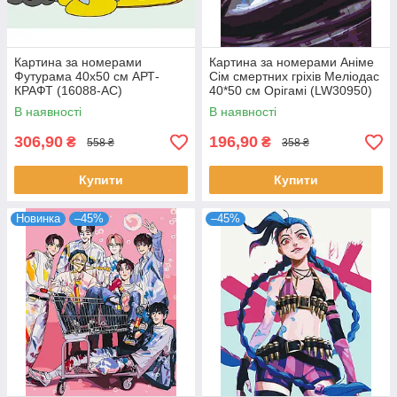
Картина за номерами
Картина за номерами Аніме
Футурама 40х50 см АРТ-
Сім смертних гріхів Меліодас
КРАФТ (16088-AC)
40*50 см Орігамі (LW30950)
В наявності
В наявності
306,90
196,90
₴
₴
558 ₴
358 ₴
Купити
Купити
Новинка
–45%
–45%