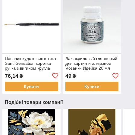
Пензлик худож. синтетика
Лак акриловый глянцевый
Santi Sensation коротка
для картин и алмазной
ручка з вигином кругла
мозаики Идейка 20 мл
№0. код: 310770
(AL001)
76,14
49
₴
₴
Купити
Купити
Подібні товари компанії