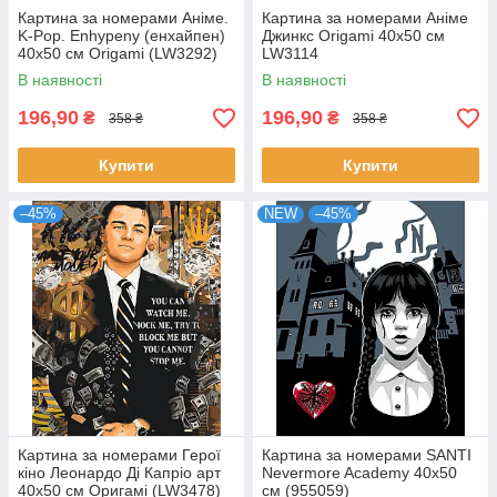
Картина за номерами Аніме.
Картина за номерами Аніме
K-Pop. Enhypenу (енхайпен)
Джинкс Origami 40x50 см
40x50 см Origami (LW3292)
LW3114
В наявності
В наявності
196,90
196,90
₴
₴
358 ₴
358 ₴
Купити
Купити
–45%
NEW
–45%
Картина за номерами Герої
Картина за номерами SANTI
кіно Леонардо Ді Капріо арт
Nevermore Academy 40х50
40x50 см Оригамі (LW3478)
см (955059)