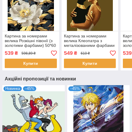
Картина за номерами
Картина за номерами
Карт
велика Розкішні півонії (з
велика Клеопатра з
вели
золотими фарбами) 50*60
металізованими фарбами
золо
см (PNX1871)
50*60 см (PNX6131)
см (
539
549
539
₴
₴
598,89 ₴
610 ₴
Купити
Купити
Акційні пропозиції та новинки
Новинка
–45%
–45%