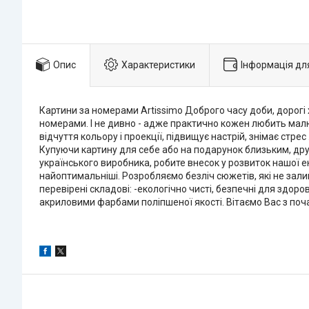
Опис
Характеристики
Інформація дл
Картини за номерами Artissimo Доброго часу доби, дорогі
номерами. І не дивно - адже практично кожен любить ма
відчуття кольору і проекції, підвищує настрій, знімає стрес
Купуючи картину для себе або на подарунок близьким, друз
українського виробника, робите внесок у розвиток нашої 
найоптимальніші. Розробляємо безліч сюжетів, які не за
перевірені складові: -екологічно чисті, безпечні для здо
акриловими фарбами поліпшеної якості. Вітаємо Вас з поча