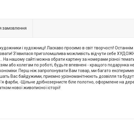
я замовлення
 художники і художниці! Ласкаво просимо в світ творчості! Останні
лювати! З'явилася приголомшлива можливість відчути себе ХУДОЖ
 ... На нашому сайті можна обрати картину за номерами різної тематики
ям або колегам по роботі, будьте впевнені - кращого подарунка не
економіки. Перш ніж запропонувати Вам товар, ми багато експерим
лишать Вас байдужими, приємно урізноманітнюють дозвілля та буду
ров'я фарби, -Щільне дрібнозернисте біле полотно, оформлене на де
тком нової живописної історії!