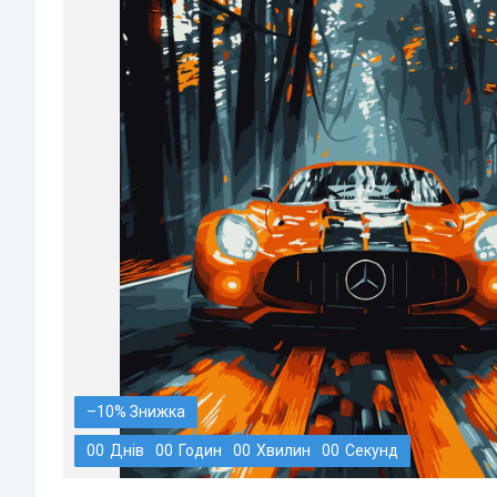
–10%
0
0
Днів
0
0
Годин
0
0
Хвилин
0
0
Секунд