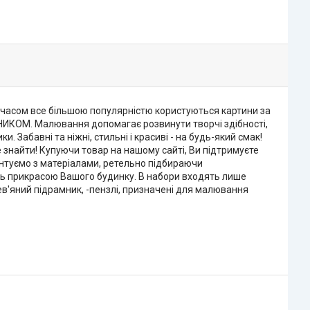
м часом все більшою популярністю користуються картини за
НИКОМ. Малювання допомагає розвинути творчі здібності,
. Забавні та ніжні, стильні і красиві - на будь-який смак!
 знайти! Купуючи товар на нашому сайті, Ви підтримуєте
ентуємо з матеріалами, ретельно підбираючи
ть прикрасою Вашого будинку. В набори входять лише
рев'яний підрамник, -пензлі, призначені для малювання