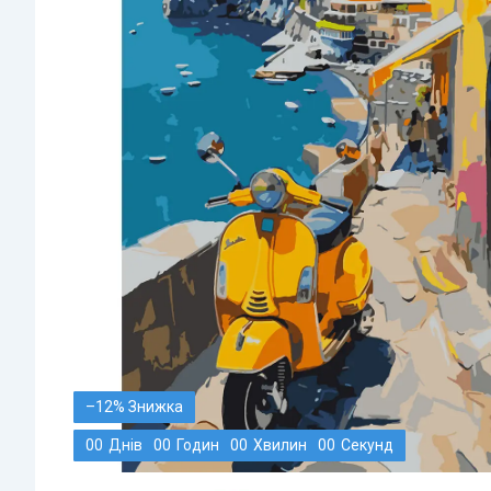
–12%
0
0
Днів
0
0
Годин
0
0
Хвилин
0
0
Секунд