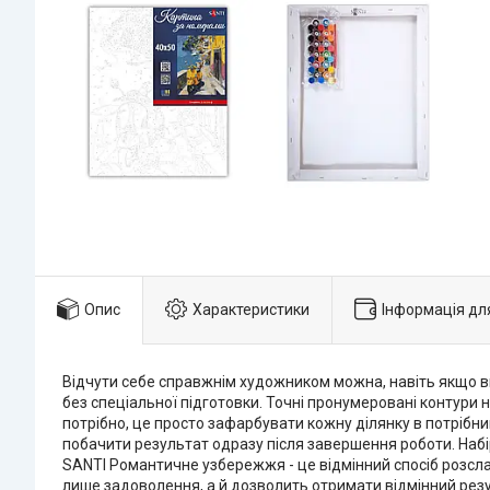
Опис
Характеристики
Інформація дл
Відчути себе справжнім художником можна, навіть якщо в
без спеціальної підготовки. Точні пронумеровані контури 
потрібно, це просто зафарбувати кожну ділянку в потрібни
побачити результат одразу після завершення роботи. Набі
SANTI Романтичне узбережжя - це відмінний спосіб розсл
лише задоволення, а й дозволить отримати відмінний резул