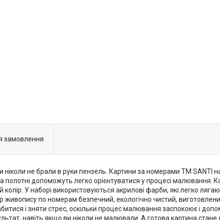
я замовлення
и ніколи не брали в руки пензель. Картини за номерами ТМ SANTI
на полотні допоможуть легко орієнтуватися у процесі малювання. К
й колір. У наборі використовуються акрилові фарби, які легко ляг
р живопису по номерам безпечний, екологічно чистий, виготовлени
абитися і зняти стрес, оскільки процес малювання заспокоює і до
ьтат, навіть якщо ви ніколи не малювали. А готова картина стане 