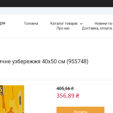
ари
Головна
Каталог товарів
Новини та
Про нас
Доставка, оплата,
чне узбережжя 40х50 см (955748)
405,56 ₴
356,89 ₴
Купити