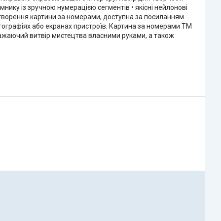
нику із зручною нумерацією сегментів • якісні нейлонові
 створення картини за номерами, доступна за посиланням
фотографіях або екранах пристроїв. Картина за номерами ТМ
ражаючий витвір мистецтва власними руками, а також