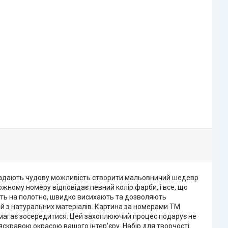
 надають чудову можливість створити мальовничий шедевр
ожному номеру відповідає певний колір фарби, і все, що
ають на полотно, швидко висихають та дозволяють
й з натуральних матеріалів. Картина за номерами ТМ
помагає зосередитися. Цей захоплюючий процес подарує не
яскравою окрасою вашого інтер'єру. Набір для творчості