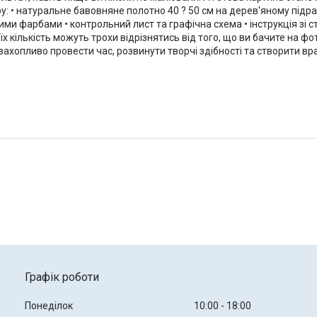
 • натуральне бавовняне полотно 40 ? 50 см на дерев'яному підрам
вими фарбами • контрольний лист та графічна схема • інструкція зі
 їх кількість можуть трохи відрізнятись від того, що ви бачите на 
ахопливо провести час, розвинути творчі здібності та створити в
Графік роботи
Понеділок
10:00
18:00