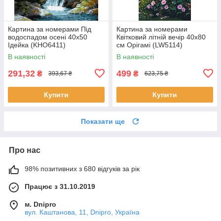
Картина за номерами Під
Картина за номерами
водоспадом осені 40х50
Квітковий літній вечір 40x80
Ідейка (KHO6411)
см Орігамі (LW5114)
В наявності
В наявності
291,32
499
₴
₴
393,67 ₴
623,75 ₴
Купити
Купити
Показати ще
Про нас
98% позитивних з 680 відгуків за рік
Працює з 31.10.2019
м. Dnipro
вул. Каштанова, 11, Dnipro, Україна