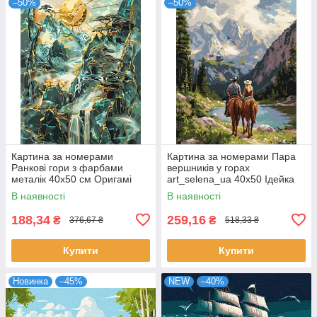
–50%
–50%
Картина за номерами
Картина за номерами Пара
Ранкові гори з фарбами
вершників у горах
металік 40x50 см Оригамі
art_selena_ua 40х50 Ідейка
(LW3452)
(KHO8710)
В наявності
В наявності
188,34
259,16
₴
₴
376,67 ₴
518,33 ₴
Купити
Купити
Новинка
–45%
NEW
–40%