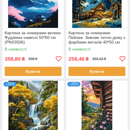
Картина за номерами велика
Картина за номерами
Фудзіяма навесні 50*60 см
Пейзаж. Зимове тепло дому з
(PNX3506)
фарбами металік 40*50 см
Орігамі (LW1605-01)
В наявності
В наявності
358,80
259,46
₴
₴
598 ₴
355,42 ₴
Купити
Купити
–26%
–20%