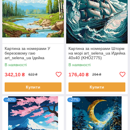
Картина за номерами У
Картина за номерами Шторм
березовому гаю
на морі art_selena_ua Идейка
art_selena_ua Ідейка
40х40 (KHO2775)
(KHO6341)
В наявності
В наявності
342,10
176,40
₴
₴
622 ₴
294 ₴
Купити
Купити
–40%
–27%