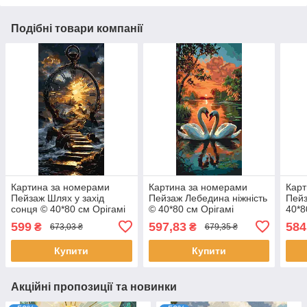
Подібні товари компанії
Картина за номерами
Картина за номерами
Карт
Пейзаж Шлях у захід
Пейзаж Лебедина ніжність
Пей
сонця © 40*80 см Орігамі
© 40*80 см Орігамі
40*8
(LW5187)
(LW5200)
599
597,83
584
₴
₴
673,03 ₴
679,35 ₴
Купити
Купити
Акційні пропозиції та новинки