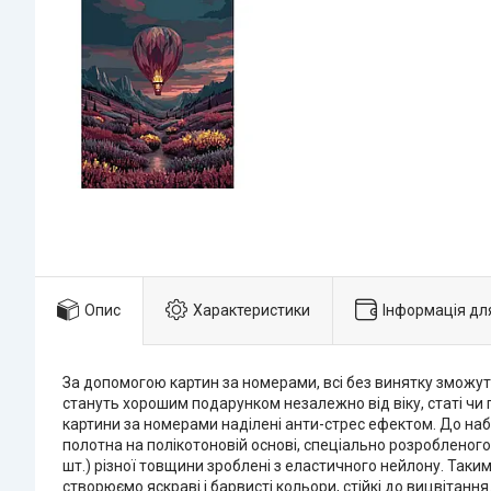
Опис
Характеристики
Інформація дл
За допомогою картин за номерами, всі без винятку зможуть
стануть хорошим подарунком незалежно від віку, статі чи 
картини за номерами наділені анти-стрес ефектом. До на
полотна на полікотоновій основі, спеціально розробленого
шт.) різної товщини зроблені з еластичного нейлону. Таки
створюємо яскраві і барвисті кольори, стійкі до вицвітання