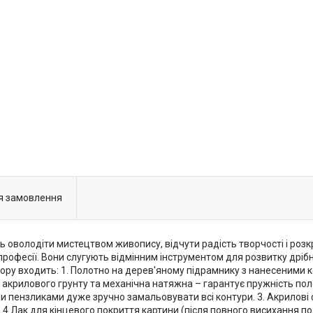
я замовлення
 оволодіти мистецтвом живопису, відчути радість творчості і розкр
професії. Вони слугують відмінним інструментом для розвитку дрібно
бору входить: 1. Полотно на дерев'яному підрамнику з нанесеними
 акрилового грунту та механічна натяжна – гарантує пружність поло
ми пензликами дуже зручно замальовувати всі контури. 3. Акрилові 
. 4.Лак для кінцевого покриття картини (після повного висихання по