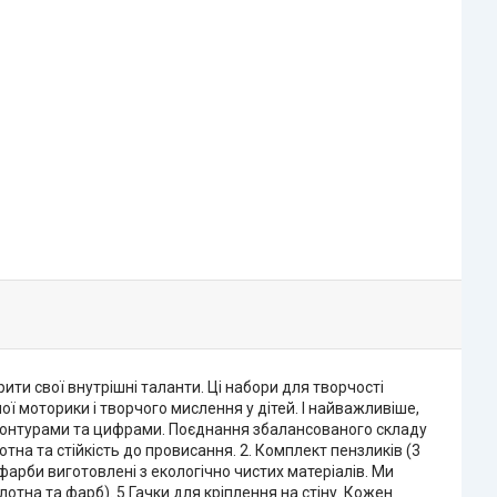
ити свої внутрішні таланти. Ці набори для творчості
ї моторики і творчого мислення у дітей. І найважливіше,
 контурами та цифрами. Поєднання збалансованого складу
тна та стійкість до провисання. 2. Комплект пензликів (3
фарби виготовлені з екологічно чистих матеріалів. Ми
лотна та фарб). 5.Гачки для кріплення на стіну. Кожен