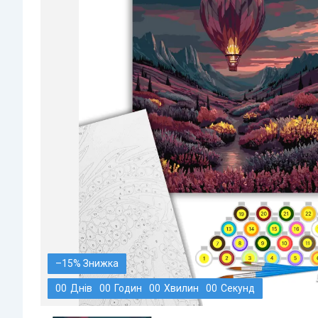
–15%
0
0
Днів
0
0
Годин
0
0
Хвилин
0
0
Секунд