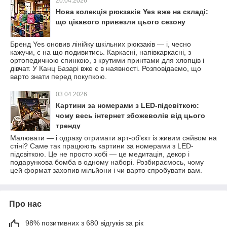
20.04.2026
Нова колекція рюкзаків Yes вже на складі:
що цікавого привезли цього сезону
Бренд Yes оновив лінійку шкільних рюкзаків — і, чесно
кажучи, є на що подивитись. Каркасні, напівкаркасні, з
ортопедичною спинкою, з крутими принтами для хлопців і
дівчат. У Канц Базарі вже є в наявності. Розповідаємо, що
варто знати перед покупкою.
03.04.2026
Картини за номерами з LED-підсвіткою:
чому весь інтернет збожеволів від цього
тренду
Малювати — і одразу отримати арт-об'єкт із живим сяйвом на
стіні? Саме так працюють картини за номерами з LED-
підсвіткою. Це не просто хобі — це медитація, декор і
подарункова бомба в одному наборі. Розбираємось, чому
цей формат захопив мільйони і чи варто спробувати вам.
Про нас
98% позитивних з 680 відгуків за рік