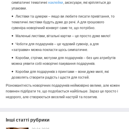
симпатичні тематичні
наклейки
, аксесуари, які кріпляться до
упаковки.
Листівки та цукерки – якщо ви любите писати привітання, то
тематичні листівки будуть дуже до речі. А для грошового
сувеніра новорічний конверт саме те, що потрібно.
Маленькі листівки, вітальні картки – це просто дуже мило!
Чоботи для подарунків – це чудовий сувенір, а для
«затравки» можна покласти щось симпатичне.
Коробки, стрічки, мотузки для подарунків – без цих атрибутів
можна уявити собі новорічні пакування подарунків.
Коробки для подарунків з принтами – вони дуже милі, які
дозволять створити радість і щастя для гостей.
Різноманітність новорічних подарунків неймовірно велике, але кожен
повинен підібрати те, що подобається найбільше. Зараз це просто і
недорого, але створюється веселий настрій та позитив.
Інші статті рубрики