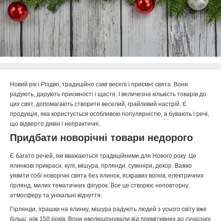
Новий рік і Різдво, традиційно самі веселі і приємні свята. Вони
радують, дарують приємності і щастя. І величезна кількість товарів до
цих свят, допомагають створити веселий, грайливий настрій. Є
продукція, яка користується особливою популярністю, а бувають і речі,
що відверто дивні і непрактичні.
Придбати новорічні товари недорого
Є багато речей, які вважаються традиційними для Нового року. Це
ялинкові прикраси, кулі, мішура, гірлянди, сувеніри, декор. Важко
уявити собі новорічні свята без ялинок, яскравих вогнів, електричних
гірлянд, милих тематичних фігурок. Все це створює неповторну
атмосферу та унікальні відчуття.
Гірлянди, іграшки на ялинку, мішура радують людей з усього світу вже
більш, ніж 150 років. Вони еволюціонували від примітивних до сучасних