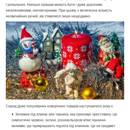
і унікальних. Нинішні іграшки можуть бути і дуже дорогими,
ексклюзивними, неповторними. При цьому, є величезна кількість
незвичайних речей, які з'явилися лише нещодавно.
Серед дуже популярних новорічних товарів наступаючого року є:
Килимок під ялинку або тканину, яка приховує хрестовину. Це
симпатичні червоні, зелені, різнокольорові м'які тканинні
килимки, що прикрашають підлога під ялинкою. Це не предмет