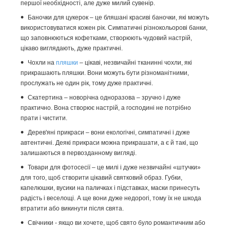
першої необхідності, але дуже милий сувенір.
Баночки для цукерок – це бляшані красиві баночки, які можуть
використовуватися кожен рік. Симпатичні різнокольорові банки,
що заповнюються кофетками, створюють чудовий настрій,
цікаво виглядають, дуже практичні.
Чохли на
пляшки
– цікаві, незвичайні тканинні чохли, які
прикрашають пляшки. Вони можуть бути різноманітними,
прослужать не один рік, тому дуже практичні.
Скатертина – новорічна одноразова – зручно і дуже
практично. Вона створює настрій, а господині не потрібно
прати і чистити.
Дерев'яні прикраси – вони екологічні, симпатичні і дуже
автентичні. Деякі прикраси можна прикрашати, а є й такі, що
залишаються в первозданному вигляді.
Товари для фотосесії – це милі і дуже незвичайні «штучки»
для того, щоб створити цікавий святковий образ. Губки,
капелюшки, вусики на паличках і підставках, маски принесуть
радість і веселощі. А ще вони дуже недорогі, тому їх не шкода
втратити або викинути після свята.
Свічники - якщо ви хочете, щоб свято було романтичним або