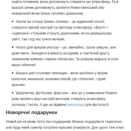
навіть інтимним, вони допоможуть створити цю атмосферу. Та й
взагалі свічки допоможуть зробити Рожественський або
новорічний вечір більш теплим і домашнім.
Чохли на стільці (ніжки, спинки) – це відмінний спосіб
створити гарний настрій та святкову атмосферу. «Взуті» і
«одягнені» стільчики стануть доречними, як на домашньому
святі, так і під час гучної вечірки.
Чохол для кришки унітазу – це, звичайно, трохи смішно, але
дуже мило. Заходите в кімнату роздумів, а там білий друг у
червоному ковпаку і гарних обгортках. Та усмішка відразу ж осяє
ваше обличчя!
Кишені для столових приладів – вони зроблені у формі
шапочок, кишеньок, казкових героїв. Це і гігієнічно, і дуже
красиво.
Шкарпетки, футболки, фартухи – все це з символікою Нового
року зробить ваш настрій веселим, створить атмосферу
затишку і тепла. А ще це відмінні
аксесуари
для фотосесії.
Новорічні подарунки
Новий рік не може бути без подарунків. Можна подарувати тематичні,
але будь-який сувенір потрібно красиво упакувати. Для цього теж існує