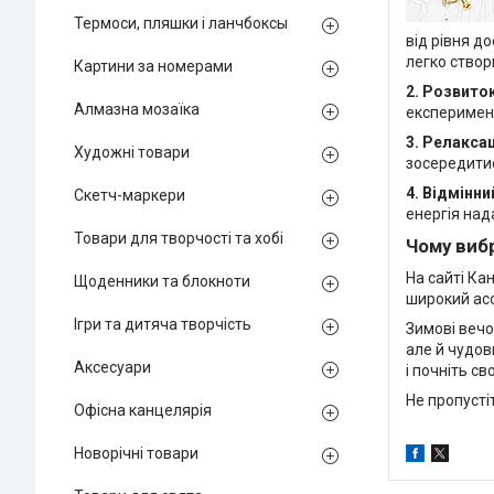
Термоси, пляшки і ланчбоксы
від рівня д
легко створ
Картини за номерами
2. Розвито
Алмазна мозаїка
експеримент
3. Релаксац
Художні товари
зосередитис
4. Відмінни
Скетч-маркери
енергія над
Товари для творчості та хобі
Чому виб
На сайті Ка
Щоденники та блокноти
широкий асо
Ігри та дитяча творчість
Зимові вечо
але й чудов
Аксесуари
і почніть с
Не пропусті
Офісна канцелярія
Новорічні товари