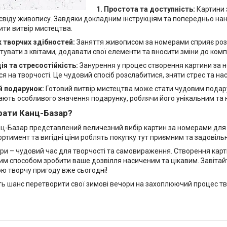
1. Простота та доступність:
Картини 
освіду живопису. Завдяки докладним інструкціям та попередньо на
ити витвір мистецтва.
к творчих здібностей:
Заняття живописом за номерами сприяє розв
увати з квітами, додавати свої елементи та вносити зміни до комп
ія та стресостійкість:
Занурення у процес створення картини за 
я на творчості. Це чудовий спосіб розслабитися, зняти стрес та н
й подарунок:
Готовий витвір мистецтва може стати чудовим подар
ають особливого значення подарунку, роблячи його унікальним та 
рати Канц-Базар?
нц-Базар представлений величезний вибір картин за номерами для б
ртимент та вигідні ціни роблять покупку тут приємним та задовіль
ри – чудовий час для творчості та самовираження. Створення кар
им способом зробити ваше дозвілля насиченим та цікавим. Завітайт
вою творчу пригоду вже сьогодні!
ть шанс перетворити свої зимові вечори на захоплюючий процес тв