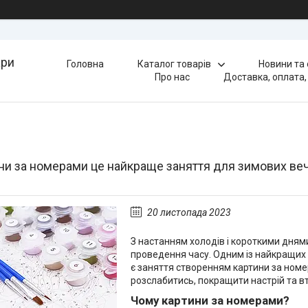
ари
Головна
Каталог товарів
Новини та
Про нас
Доставка, оплата,
ни за номерами це найкраще заняття для зимових ве
20 листопада 2023
З настанням холодів і короткими днями
проведення часу. Одним із найкращих
є заняття створенням картини за номер
розслабитись, покращити настрій та вті
Чому картини за номерами?