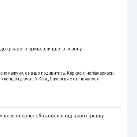
 що цікавого привезли цього сезону
есно кажучи, є на що подивитись. Каркасні, напівкаркасні,
лопців і дівчат. У Канц Базарі вже є в наявності.
у весь інтернет збожеволів від цього тренду