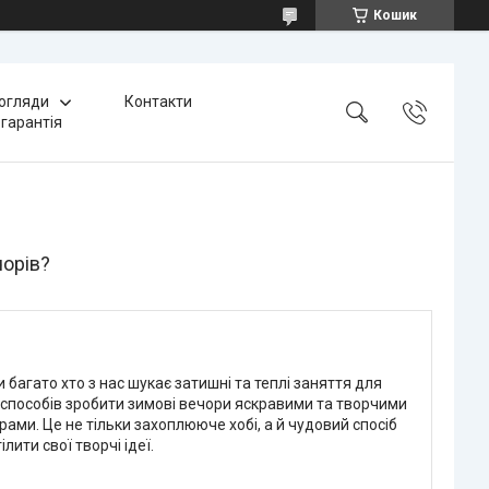
Кошик
 огляди
Контакти
 гарантія
чорів?
 багато хто з нас шукає затишні та теплі заняття для
 способів зробити зимові вечори яскравими та творчими
ами. Це не тільки захоплююче хобі, а й чудовий спосіб
лити свої творчі ідеї.