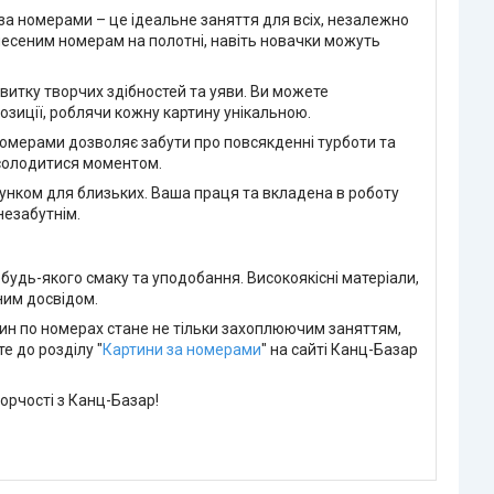
за номерами – це ідеальне заняття для всіх, незалежно
несеним номерам на полотні, навіть новачки можуть
итку творчих здібностей та уяви. Ви можете
озиції, роблячи кожну картину унікальною.
номерами дозволяє забути про повсякденні турботи та
асолодитися моментом.
унком для близьких. Ваша праця та вкладена в роботу
незабутнім.
удь-якого смаку та уподобання. Високоякісні матеріали,
ним досвідом.
тин по номерах стане не тільки захоплюючим заняттям,
е до розділу "
Картини за номерами
" на сайті Канц-Базар
орчості з Канц-Базар!