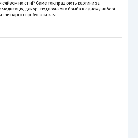
м сяйвом на стіні? Саме так працюють картини за
е медитація, декор і подарункова бомба в одному наборі.
і чи варто спробувати вам.