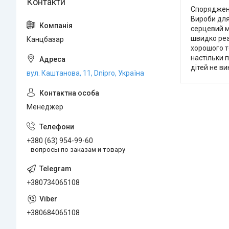
Спорядження
Вироби для
серцевий м
швидко реа
Канцбазар
хорошого то
настільки 
дітей не в
вул. Каштанова, 11, Dnipro, Україна
Менеджер
+380 (63) 954-99-60
вопросы по заказам и товару
+380734065108
+380684065108