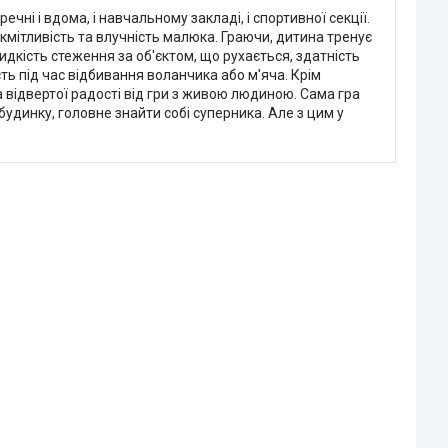
чні і вдома, і навчальному закладі, і спортивної секції.
 кмітливість та влучність малюка. Граючи, дитина тренує
дкість стеження за об'єктом, що рухається, здатність
ть під час відбивання воланчика або м'яча. Крім
та відвертої радості від гри з живою людиною. Сама гра
удинку, головне знайти собі суперника. Але з цим у