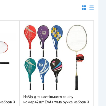
Набір для настільного тенісу
наборн 3
номер42шт EVA+гума ручка наборн 3