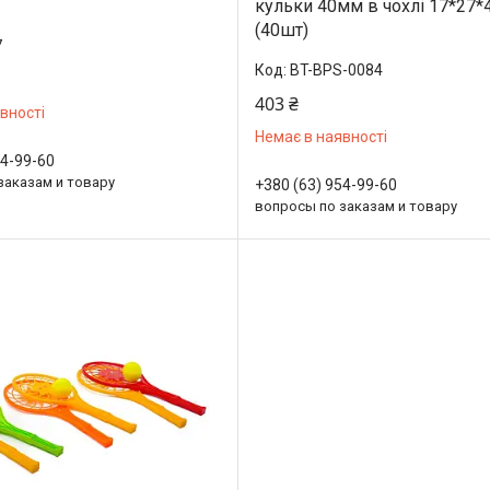
кульки 40мм в чохлі 17*27*
(40шт)
7
BT-BPS-0084
403 ₴
вності
Немає в наявності
54-99-60
заказам и товару
+380 (63) 954-99-60
вопросы по заказам и товару