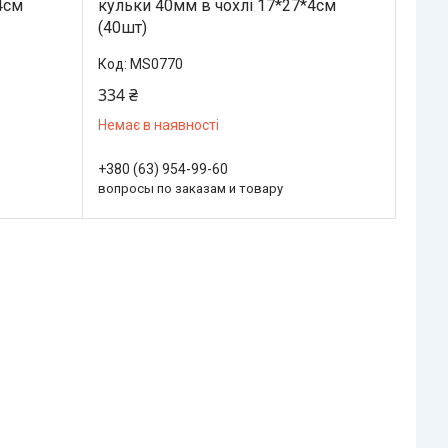
4см
кульки 40мм в чохлі 17*27*4см
(40шт)
MS0770
334 ₴
Немає в наявності
+380 (63) 954-99-60
вопросы по заказам и товару