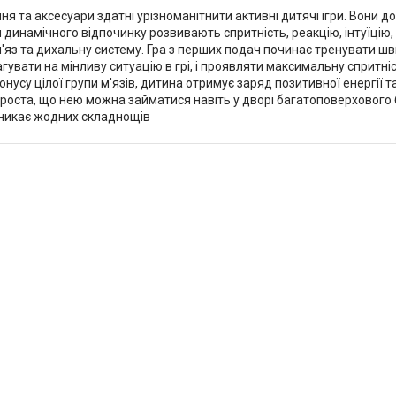
 та аксесуари здатні урізноманітнити активні дитячі ігри. Вони доре
 динамічного відпочинку розвивають спритність, реакцію, інтуїцію,
'яз та дихальну систему. Гра з перших подач починає тренувати шви
гувати на мінливу ситуацію в грі, і проявляти максимальну спритніс
нусу цілої групи м'язів, дитина отримує заряд позитивної енергії 
проста, що нею можна займатися навіть у дворі багатоповерхового б
иникає жодних складнощів