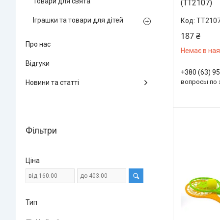
Товари для свята
(TT2107)
Іграшки та товари для дітей
TT210
187 ₴
Про нас
Немає в ная
Відгуки
+380 (63) 9
вопросы по 
Новини та статті
Фільтри
Ціна
Тип