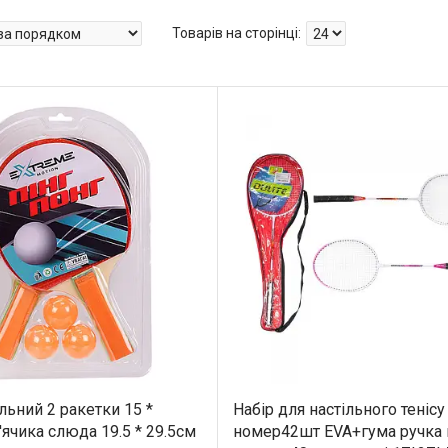
ільний 2 ракетки 15 *
Набір для настільного тенісу
'ячика слюда 19.5 * 29.5см
номер42шт EVA+гума ручка 